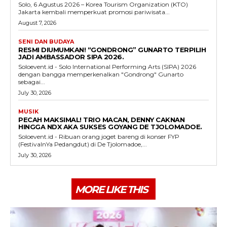
Solo, 6 Agustus 2026 – Korea Tourism Organization (KTO)
Jakarta kembali memperkuat promosi pariwisata...
August 7, 2026
SENI DAN BUDAYA
RESMI DIUMUMKAN! “GONDRONG” GUNARTO TERPILIH
JADI AMBASSADOR SIPA 2026.
Soloevent.id - Solo International Performing Arts (SIPA) 2026
dengan bangga memperkenalkan "Gondrong" Gunarto
sebagai...
July 30, 2026
MUSIK
PECAH MAKSIMAL! TRIO MACAN, DENNY CAKNAN
HINGGA NDX AKA SUKSES GOYANG DE TJOLOMADOE.
Soloevent.id - Ribuan orang joget bareng di konser FYP
(FestivalnYa Pedangdut) di De Tjolomadoe,...
July 30, 2026
MORE LIKE THIS