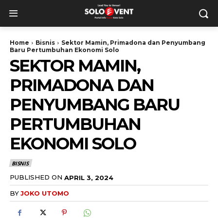
Home
Bisnis
Sektor Mamin, Primadona dan Penyumbang
Baru Pertumbuhan Ekonomi Solo
SEKTOR MAMIN,
PRIMADONA DAN
PENYUMBANG BARU
PERTUMBUHAN
EKONOMI SOLO
BISNIS
PUBLISHED ON
APRIL 3, 2024
BY
JOKO UTOMO