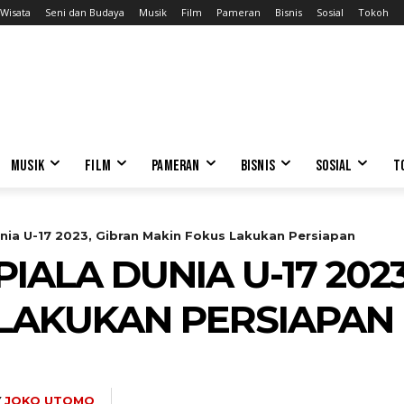
Wisata
Seni dan Budaya
Musik
Film
Pameran
Bisnis
Sosial
Tokoh
MUSIK
FILM
PAMERAN
BISNIS
SOSIAL
T
Dunia U-17 2023, Gibran Makin Fokus Lakukan Persiapan
PIALA DUNIA U-17 202
LAKUKAN PERSIAPAN
Y
JOKO UTOMO