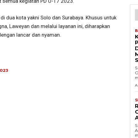
put semua kegiatan PD U-17 2023.
 di dua kota yakni Solo dan Surabaya. Khusus untuk
gna, Laweyan dan melalui layanan ini, diharapkan
B
 dengan lancar dan nyaman.
S
2023
O
m
A
S
S
A
m