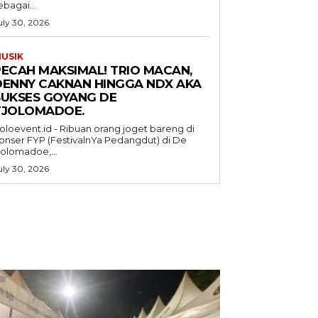
ebagai...
uly 30, 2026
USIK
PECAH MAKSIMAL! TRIO MACAN,
DENNY CAKNAN HINGGA NDX AKA
SUKSES GOYANG DE
TJOLOMADOE.
oloevent.id - Ribuan orang joget bareng di
onser FYP (FestivalnYa Pedangdut) di De
jolomadoe,...
uly 30, 2026