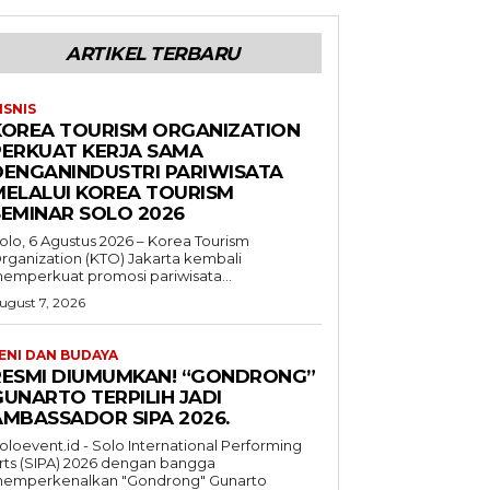
ARTIKEL TERBARU
ISNIS
KOREA TOURISM ORGANIZATION
PERKUAT KERJA SAMA
DENGANINDUSTRI PARIWISATA
MELALUI KOREA TOURISM
SEMINAR SOLO 2026
olo, 6 Agustus 2026 – Korea Tourism
rganization (KTO) Jakarta kembali
emperkuat promosi pariwisata...
ugust 7, 2026
ENI DAN BUDAYA
RESMI DIUMUMKAN! “GONDRONG”
GUNARTO TERPILIH JADI
AMBASSADOR SIPA 2026.
oloevent.id - Solo International Performing
rts (SIPA) 2026 dengan bangga
emperkenalkan "Gondrong" Gunarto