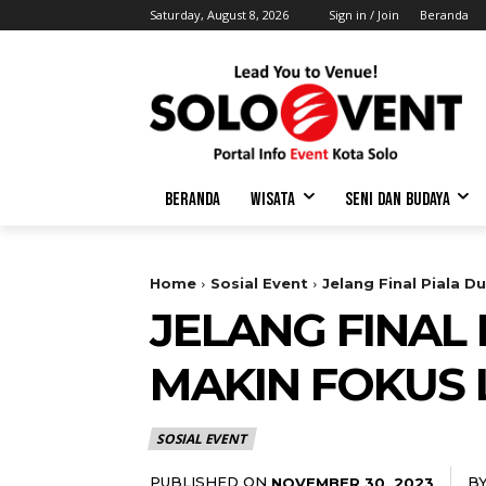
Saturday, August 8, 2026
Sign in / Join
Beranda
BERANDA
WISATA
SENI DAN BUDAYA
Home
Sosial Event
Jelang Final Piala 
JELANG FINAL 
MAKIN FOKUS 
SOSIAL EVENT
PUBLISHED ON
B
NOVEMBER 30, 2023