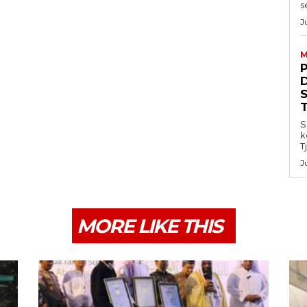
s
J
M
S
k
T
J
MORE LIKE THIS