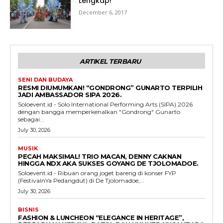
Lengkap!
December 6, 2017
ARTIKEL TERBARU
SENI DAN BUDAYA
RESMI DIUMUMKAN! “GONDRONG” GUNARTO TERPILIH
JADI AMBASSADOR SIPA 2026.
Soloevent.id - Solo International Performing Arts (SIPA) 2026
dengan bangga memperkenalkan "Gondrong" Gunarto
sebagai...
July 30, 2026
MUSIK
PECAH MAKSIMAL! TRIO MACAN, DENNY CAKNAN
HINGGA NDX AKA SUKSES GOYANG DE TJOLOMADOE.
Soloevent.id - Ribuan orang joget bareng di konser FYP
(FestivalnYa Pedangdut) di De Tjolomadoe,...
July 30, 2026
BISNIS
FASHION & LUNCHEON “ELEGANCE IN HERITAGE”,