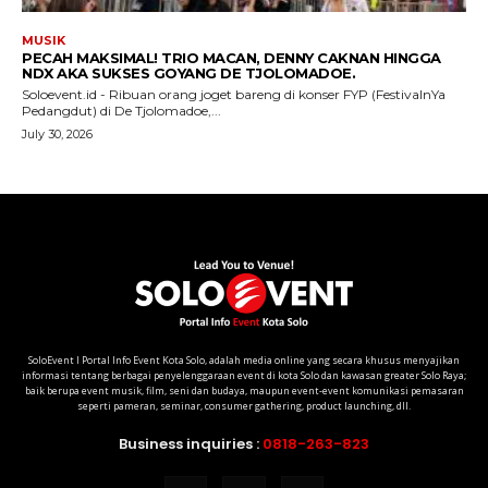
SoloEvent I Portal Info Event Kota Solo, adalah media online yang secara khusus menyajikan
informasi tentang berbagai penyelenggaraan event di kota Solo dan kawasan greater Solo Raya;
baik berupa event musik, film, seni dan budaya, maupun event-event komunikasi pemasaran
seperti pameran, seminar, consumer gathering, product launching, dll.
Business inquiries :
0818-263-823