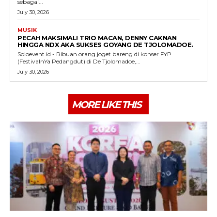
sebagai...
July 30, 2026
MUSIK
PECAH MAKSIMAL! TRIO MACAN, DENNY CAKNAN
HINGGA NDX AKA SUKSES GOYANG DE TJOLOMADOE.
Soloevent.id - Ribuan orang joget bareng di konser FYP
(FestivalnYa Pedangdut) di De Tjolomadoe,...
July 30, 2026
MORE LIKE THIS