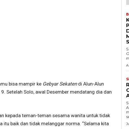
B
S
O
m
A
S
 kamu bisa mampir ke
Gebyar Sekaten
di Alun-Alun
19. Setelah Solo, awal Desember mendatang dia dan
S
A
m
an kepada teman-teman sesama wanita untuk tidak
s
 itu baik dan tidak melanggar norma. “Selama kita
J