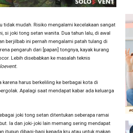
itu tidak mudah. Risiko mengalami kecelakaan sangat
i, si joki tong setan wanita. Dua tahun lalu, di awal
n berjilbab ini pernah mengalami patah tulang di
arena pengaruh dari [papan] tongnya, kayak kurang
bocor. Lebih disebabkan ke masalah teknis
loevent.
 karena harus berkeliling ke berbagai kota di
bergolak. Apalagi saat mendapat kabar ada keluarga
ebagai joki tong setan ditentukan seberapa ramai
t. Ia dan joki-joki lain memang sering mendapat
n itupun dibagi-bagi kepada kru atau untuk makan