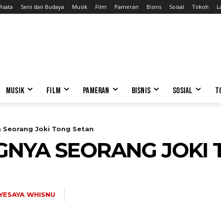
isata
Seni dan Budaya
Musik
Film
Pameran
Bisnis
Sosial
Tokoh
L
MUSIK
FILM
PAMERAN
BISNIS
SOSIAL
T
 Seorang Joki Tong Setan
GNYA SEORANG JOKI 
YESAYA WHISNU