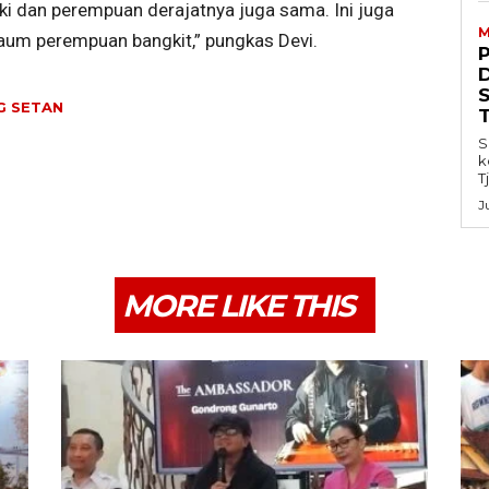
laki dan perempuan derajatnya juga sama. Ini juga
M
aum perempuan bangkit,” pungkas Devi.
G SETAN
S
k
T
J
MORE LIKE THIS