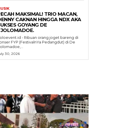
USIK
PECAH MAKSIMAL! TRIO MACAN,
DENNY CAKNAN HINGGA NDX AKA
SUKSES GOYANG DE
TJOLOMADOE.
oloevent.id - Ribuan orang joget bareng di
onser FYP (FestivalnYa Pedangdut) di De
jolomadoe,...
uly 30, 2026