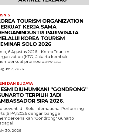
ISNIS
KOREA TOURISM ORGANIZATION
PERKUAT KERJA SAMA
DENGANINDUSTRI PARIWISATA
MELALUI KOREA TOURISM
SEMINAR SOLO 2026
olo, 6 Agustus 2026 – Korea Tourism
rganization (KTO) Jakarta kembali
emperkuat promosi pariwisata...
ugust 7, 2026
ENI DAN BUDAYA
RESMI DIUMUMKAN! “GONDRONG”
GUNARTO TERPILIH JADI
AMBASSADOR SIPA 2026.
oloevent.id - Solo International Performing
rts (SIPA) 2026 dengan bangga
emperkenalkan "Gondrong" Gunarto
ebagai...
uly 30, 2026