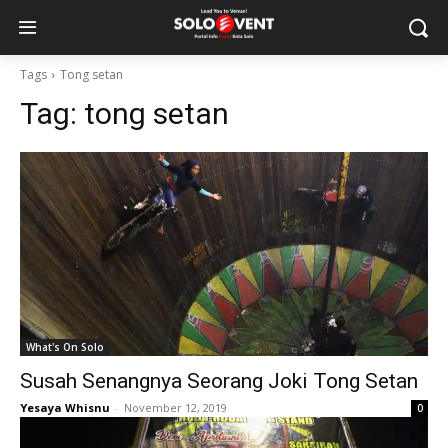
Tags
Tong setan
Tag:
tong setan
What's On Solo
Susah Senangnya Seorang Joki Tong Setan
Yesaya Whisnu
-
November 12, 2019
0