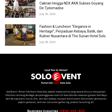
Caknan hingga NDX AKA Sukses Goyang
De Tjolomadoe.
July 30, 2026
Fashion & Luncheon “Elegance in
Heritage”, Perpaduan Kebaya, Batik, dan
Kuliner Nusantara di The Sunan Hotel Solo
July 28, 2026
SoloEvent I Portal Info Event Kota Solo, adalah media online yang secara khusus menyajikan
informasi tentang berbagai penyelenggaraan event di kota Solo dan kawasan greater Solo Raya;
baik berupa event musik, film, seni dan budaya, maupun event-event komunikasi pemasaran
seperti pameran, seminar, consumer gathering, product launching, dll.
Business inquiries :
0818-263-823