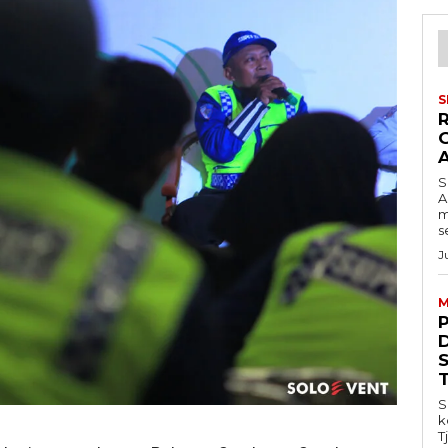
S
S
A
m
s
J
M
S
k
T