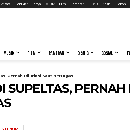
Wisata
Seni dan Budaya
Musik
Film
Pameran
Bisnis
Sosial
Tokoh
MUSIK
FILM
PAMERAN
BISNIS
SOSIAL
T
tas, Pernah Diludahi Saat Bertugas
I SUPELTAS, PERNAH 
AS
ESTI NUR