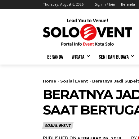
Thursday, August 6, 2026
Sign in / Join
Beranda
BERANDA
WISATA
SENI DAN BUDAYA
Home
Sosial Event
Beratnya Jadi Supel
BERATNYA JAD
SAAT BERTUG
SOSIAL EVENT
PUBLISHED ON
BY
FEBRUARY 26, 2019