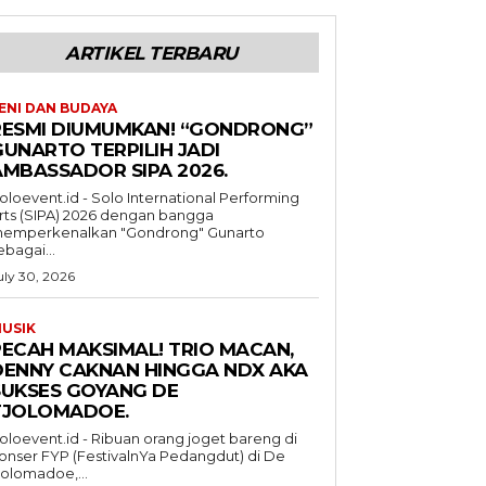
ARTIKEL TERBARU
ENI DAN BUDAYA
RESMI DIUMUMKAN! “GONDRONG”
GUNARTO TERPILIH JADI
AMBASSADOR SIPA 2026.
oloevent.id - Solo International Performing
rts (SIPA) 2026 dengan bangga
emperkenalkan "Gondrong" Gunarto
ebagai...
uly 30, 2026
USIK
PECAH MAKSIMAL! TRIO MACAN,
DENNY CAKNAN HINGGA NDX AKA
SUKSES GOYANG DE
TJOLOMADOE.
oloevent.id - Ribuan orang joget bareng di
onser FYP (FestivalnYa Pedangdut) di De
jolomadoe,...