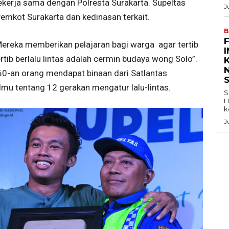
ekerja sama dengan Polresta Surakarta. Supeltas
J
emkot Surakarta dan kedinasan terkait.
B
. Mereka memberikan pelajaran bagi warga agar tertib
ertib berlalu lintas adalah cermin budaya wong Solo”.
K
60-an orang mendapat binaan dari Satlantas
ilmu tentang 12 gerakan mengatur lalu-lintas.
S
H
k
J