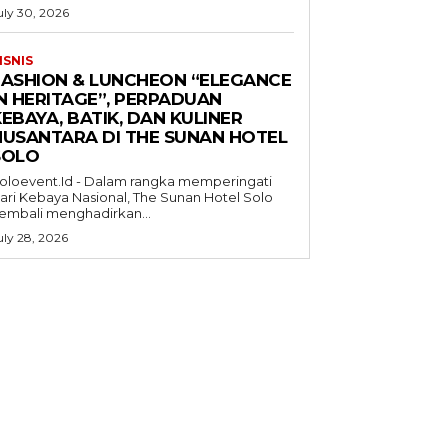
uly 30, 2026
ISNIS
FASHION & LUNCHEON “ELEGANCE
IN HERITAGE”, PERPADUAN
EBAYA, BATIK, DAN KULINER
NUSANTARA DI THE SUNAN HOTEL
SOLO
oloevent.Id - Dalam rangka memperingati
ari Kebaya Nasional, The Sunan Hotel Solo
embali menghadirkan...
uly 28, 2026