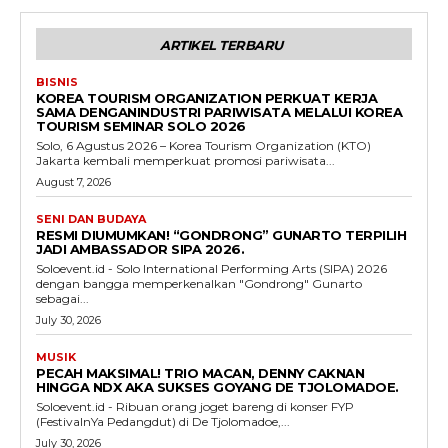
ARTIKEL TERBARU
BISNIS
KOREA TOURISM ORGANIZATION PERKUAT KERJA
SAMA DENGANINDUSTRI PARIWISATA MELALUI KOREA
TOURISM SEMINAR SOLO 2026
Solo, 6 Agustus 2026 – Korea Tourism Organization (KTO)
Jakarta kembali memperkuat promosi pariwisata...
August 7, 2026
SENI DAN BUDAYA
RESMI DIUMUMKAN! “GONDRONG” GUNARTO TERPILIH
JADI AMBASSADOR SIPA 2026.
Soloevent.id - Solo International Performing Arts (SIPA) 2026
dengan bangga memperkenalkan "Gondrong" Gunarto
sebagai...
July 30, 2026
MUSIK
PECAH MAKSIMAL! TRIO MACAN, DENNY CAKNAN
HINGGA NDX AKA SUKSES GOYANG DE TJOLOMADOE.
Soloevent.id - Ribuan orang joget bareng di konser FYP
(FestivalnYa Pedangdut) di De Tjolomadoe,...
July 30, 2026