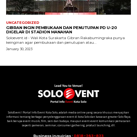
SoloEvent I Portal Info Event Kota Solo, adalah media online yang secara khusus menyajikan
informasi tentang berbagai penyelenggaraan event di kota Solo dan kawasan greater Solo Raya;
baik berupa event musik, film, seni dan budaya, maupun event-event komunikasi pemasaran
seperti pameran, seminar, consumer gathering, product launching, dll.
Business inquiries :
0818-263-823