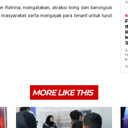
J
an Ratrina, mengatakan, atraksi liong dan barongsai
at masyarakat serta mengajak para
tenant
untuk turut
B
K
S
H
k
J
MORE LIKE THIS