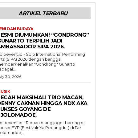
ARTIKEL TERBARU
ENI DAN BUDAYA
RESMI DIUMUMKAN! “GONDRONG”
GUNARTO TERPILIH JADI
AMBASSADOR SIPA 2026.
oloevent.id - Solo International Performing
rts (SIPA) 2026 dengan bangga
emperkenalkan "Gondrong" Gunarto
ebagai...
uly 30, 2026
USIK
PECAH MAKSIMAL! TRIO MACAN,
DENNY CAKNAN HINGGA NDX AKA
SUKSES GOYANG DE
TJOLOMADOE.
oloevent.id - Ribuan orang joget bareng di
onser FYP (FestivalnYa Pedangdut) di De
jolomadoe,...