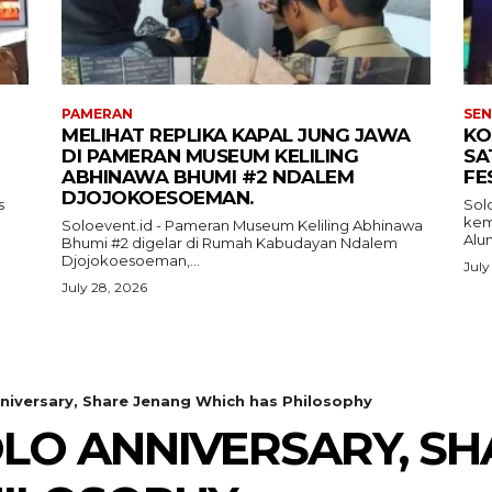
PAMERAN
SEN
MELIHAT REPLIKA KAPAL JUNG JAWA
KO
DI PAMERAN MUSEUM KELILING
SA
ABHINAWA BHUMI #2 NDALEM
FE
DJOJOKOESOEMAN.
s
Sol
kemb
Soloevent.id - Pameran Museum Keliling Abhinawa
Alun
Bhumi #2 digelar di Rumah Kabudayan Ndalem
Djojokoesoeman,...
July
July 28, 2026