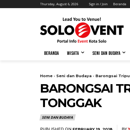
Thursday, August 6, 2026
Sign in / Join
Beranda
BERANDA
WISATA
SENI DAN BUDAYA
Home
Seni dan Budaya
Barongsai Tripu
BARONGSAI TR
TONGGAK
SENI DAN BUDAYA
PUBLISHED ON
BY
FEBRUARY 19, 2018