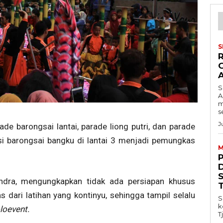
S
S
A
m
s
J
ade barongsai lantai, parade liong putri, dan parade
aksi barongsai bangku di lantai 3 menjadi pemungkas
M
ndra, mengungkapkan tidak ada persiapan khusus
as dari latihan yang kontinyu, sehingga tampil selalu
S
k
loevent.
T