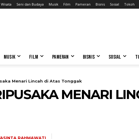
Wisata
Seni dan Budaya
Musik
Film
Pameran
Bisnis
Sosial
Tokoh
MUSIK
FILM
PAMERAN
BISNIS
SOSIAL
T
saka Menari Lincah di Atas Tonggak
IPUSAKA MENARI LIN
YASINTA RAHMAWATI