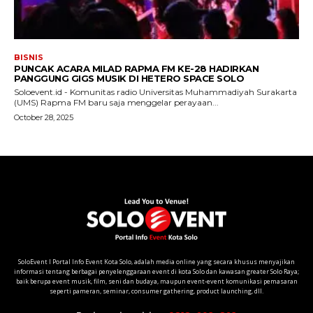
SoloEvent I Portal Info Event Kota Solo, adalah media online yang secara khusus menyajikan
informasi tentang berbagai penyelenggaraan event di kota Solo dan kawasan greater Solo Raya;
baik berupa event musik, film, seni dan budaya, maupun event-event komunikasi pemasaran
seperti pameran, seminar, consumer gathering, product launching, dll.