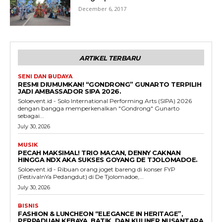
December 6, 2017
ARTIKEL TERBARU
SENI DAN BUDAYA
RESMI DIUMUMKAN! “GONDRONG” GUNARTO TERPILIH
JADI AMBASSADOR SIPA 2026.
Soloevent.id - Solo International Performing Arts (SIPA) 2026
dengan bangga memperkenalkan "Gondrong" Gunarto
sebagai...
July 30, 2026
MUSIK
PECAH MAKSIMAL! TRIO MACAN, DENNY CAKNAN
HINGGA NDX AKA SUKSES GOYANG DE TJOLOMADOE.
Soloevent.id - Ribuan orang joget bareng di konser FYP
(FestivalnYa Pedangdut) di De Tjolomadoe,...
July 30, 2026
BISNIS
FASHION & LUNCHEON “ELEGANCE IN HERITAGE”,
PERPADUAN KEBAYA, BATIK, DAN KULINER NUSANTARA