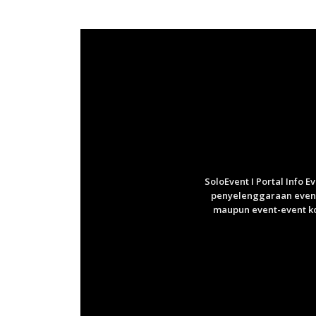
SoloEvent I Portal Info 
penyelenggaraan event 
maupun event-event ko