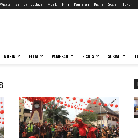
Wisata
Seni dan Budaya
Musik
Film
Pameran
Bisnis
Sosial
Tokoh
MUSIK
FILM
PAMERAN
BISNIS
SOSIAL
T
8