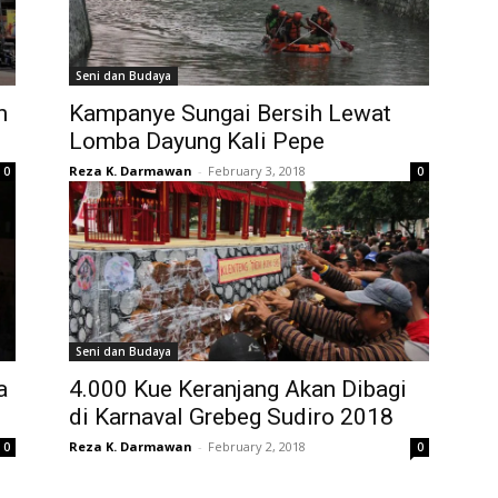
Seni dan Budaya
n
Kampanye Sungai Bersih Lewat
Lomba Dayung Kali Pepe
Reza K. Darmawan
-
February 3, 2018
0
0
Seni dan Budaya
a
4.000 Kue Keranjang Akan Dibagi
di Karnaval Grebeg Sudiro 2018
Reza K. Darmawan
-
February 2, 2018
0
0