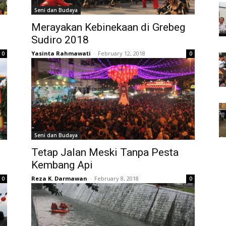
Seni dan Budaya
Merayakan Kebinekaan di Grebeg
Sudiro 2018
Yasinta Rahmawati
-
February 12, 2018
0
0
Seni dan Budaya
Tetap Jalan Meski Tanpa Pesta
Kembang Api
Reza K. Darmawan
-
February 8, 2018
0
0