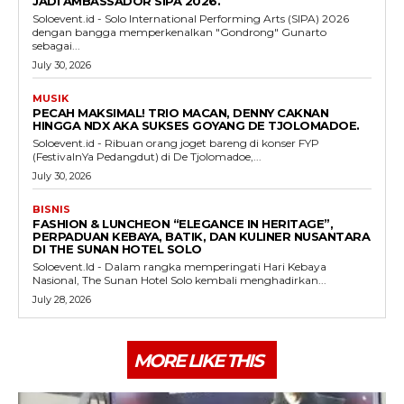
JADI AMBASSADOR SIPA 2026.
Soloevent.id - Solo International Performing Arts (SIPA) 2026
dengan bangga memperkenalkan "Gondrong" Gunarto
sebagai...
July 30, 2026
MUSIK
PECAH MAKSIMAL! TRIO MACAN, DENNY CAKNAN
HINGGA NDX AKA SUKSES GOYANG DE TJOLOMADOE.
Soloevent.id - Ribuan orang joget bareng di konser FYP
(FestivalnYa Pedangdut) di De Tjolomadoe,...
July 30, 2026
BISNIS
FASHION & LUNCHEON “ELEGANCE IN HERITAGE”,
PERPADUAN KEBAYA, BATIK, DAN KULINER NUSANTARA
DI THE SUNAN HOTEL SOLO
Soloevent.Id - Dalam rangka memperingati Hari Kebaya
Nasional, The Sunan Hotel Solo kembali menghadirkan...
July 28, 2026
MORE LIKE THIS