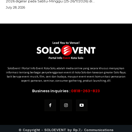
SoloEvent I Portal Info Event Kota Solo, adalah media online yang secara khusus menyajikan
informasi tentang berbagai penyelenggaraan event di kota Solo dan kawasan greater Solo Raya;
baik berupa event musik, film, seni dan budaya, maupun event-event komunikasi pemasaran
seperti pameran, seminar, consumer gathering, product launching, dll.
Business inquiries :
0818-263-823
© Copyright - SOLOEVENT by Rp.7,- Communications