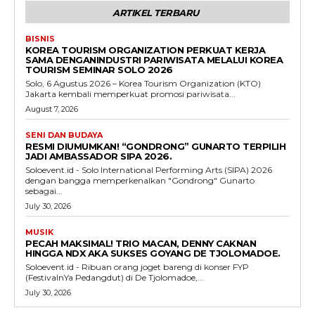
ARTIKEL TERBARU
BISNIS
KOREA TOURISM ORGANIZATION PERKUAT KERJA
SAMA DENGANINDUSTRI PARIWISATA MELALUI KOREA
TOURISM SEMINAR SOLO 2026
Solo, 6 Agustus 2026 – Korea Tourism Organization (KTO)
Jakarta kembali memperkuat promosi pariwisata...
August 7, 2026
SENI DAN BUDAYA
RESMI DIUMUMKAN! “GONDRONG” GUNARTO TERPILIH
JADI AMBASSADOR SIPA 2026.
Soloevent.id - Solo International Performing Arts (SIPA) 2026
dengan bangga memperkenalkan "Gondrong" Gunarto
sebagai...
July 30, 2026
MUSIK
PECAH MAKSIMAL! TRIO MACAN, DENNY CAKNAN
HINGGA NDX AKA SUKSES GOYANG DE TJOLOMADOE.
Soloevent.id - Ribuan orang joget bareng di konser FYP
(FestivalnYa Pedangdut) di De Tjolomadoe,...
July 30, 2026