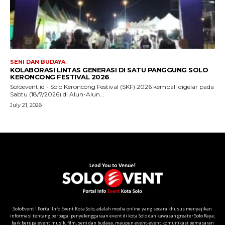
SoloEvent I Portal Info Event Kota Solo, adalah media online yang secara khusus menyajikan
informasi tentang berbagai penyelenggaraan event di kota Solo dan kawasan greater Solo Raya;
baik berupa event musik, film, seni dan budaya, maupun event-event komunikasi pemasaran