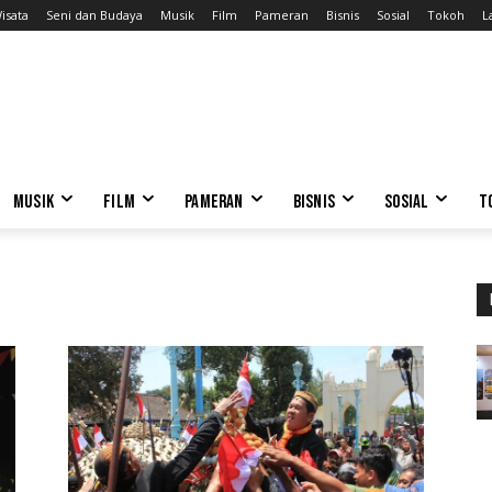
isata
Seni dan Budaya
Musik
Film
Pameran
Bisnis
Sosial
Tokoh
L
MUSIK
FILM
PAMERAN
BISNIS
SOSIAL
T