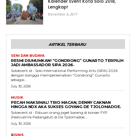
Kalender Event Kota Solo 2018,
Lengkap!
December 6, 2017
ARTIKEL TERBARU
SENI DAN BUDAYA
RESMI DIUMUMKAN! “GONDRONG” GUNARTO TERPILIH
JADI AMBASSADOR SIPA 2026.
Soloevent.id - Solo International Performing Arts (SIPA) 2026
dengan bangga memperkenalkan "Gondrong" Gunarto
sebagai...
July 30, 2026
MUSIK
PECAH MAKSIMAL! TRIO MACAN, DENNY CAKNAN
HINGGA NDX AKA SUKSES GOYANG DE TJOLOMADOE.
Soloevent.id - Ribuan orang joget bareng di konser FYP
(FestivalnYa Pedangdut) di De Tjolomadoe,...
July 30, 2026
BISNIS