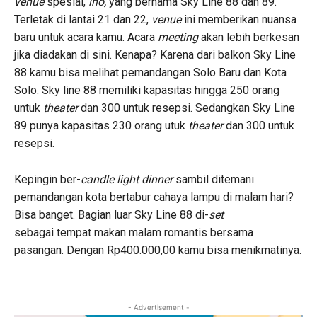
venue
spesial,
lho,
yang bernama Sky Line 88 dan 89.
Terletak di lantai 21 dan 22,
venue
ini memberikan nuansa
baru untuk acara kamu. Acara
meeting
akan lebih berkesan
jika diadakan di sini. Kenapa? Karena dari balkon Sky Line
88 kamu bisa melihat pemandangan Solo Baru dan Kota
Solo. Sky line 88 memiliki kapasitas hingga 250 orang
untuk
theater
dan 300 untuk resepsi. Sedangkan Sky Line
89 punya kapasitas 230 orang utuk
theater
dan 300 untuk
resepsi.
Kepingin ber-
candle light dinner
sambil ditemani
pemandangan kota bertabur cahaya lampu di malam hari?
Bisa banget. Bagian luar Sky Line 88 di-
set
sebagai tempat makan malam romantis bersama
pasangan. Dengan Rp400.000,00 kamu bisa menikmatinya.
- Advertisement -