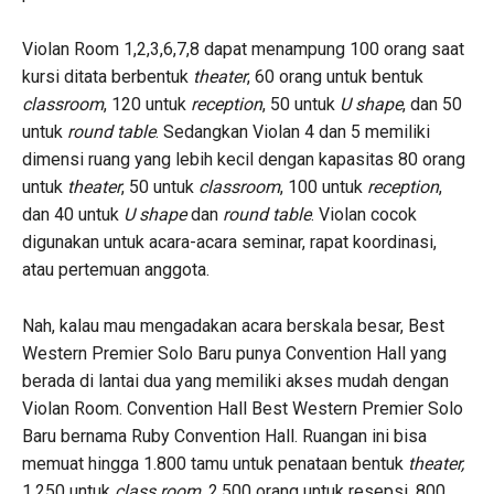
Violan Room 1,2,3,6,7,8 dapat menampung 100 orang saat
kursi ditata berbentuk
theater
, 60 orang untuk bentuk
classroom
, 120 untuk
reception
, 50 untuk
U shape
, dan 50
untuk
round table
. Sedangkan Violan 4 dan 5 memiliki
dimensi ruang yang lebih kecil dengan kapasitas 80 orang
untuk
theater
, 50 untuk
classroom
, 100 untuk
reception
,
dan 40 untuk
U shape
dan
round table
. Violan cocok
digunakan untuk acara-acara seminar, rapat koordinasi,
atau pertemuan anggota.
Nah, kalau mau mengadakan acara berskala besar, Best
Western Premier Solo Baru punya Convention Hall yang
berada di lantai dua yang memiliki akses mudah dengan
Violan Room. Convention Hall Best Western Premier Solo
Baru bernama Ruby Convention Hall. Ruangan ini bisa
memuat hingga 1.800 tamu untuk penataan bentuk
theater,
1.250 untuk
class room
, 2.500 orang untuk resepsi, 800