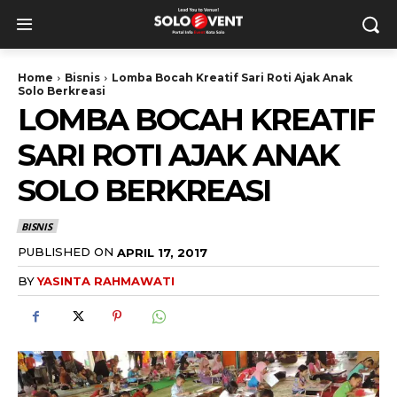
Home
Bisnis
Lomba Bocah Kreatif Sari Roti Ajak Anak
Solo Berkreasi
LOMBA BOCAH KREATIF
SARI ROTI AJAK ANAK
SOLO BERKREASI
BISNIS
PUBLISHED ON
APRIL 17, 2017
BY
YASINTA RAHMAWATI