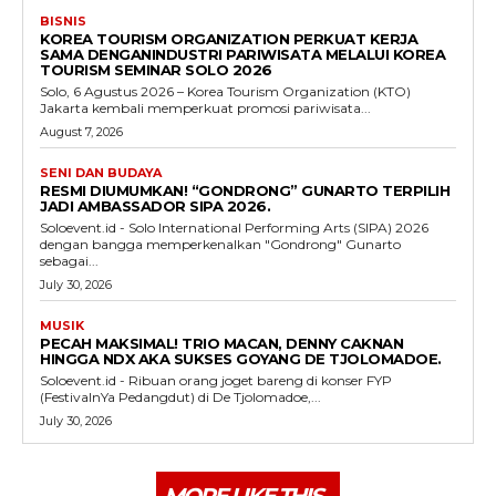
BISNIS
KOREA TOURISM ORGANIZATION PERKUAT KERJA
SAMA DENGANINDUSTRI PARIWISATA MELALUI KOREA
TOURISM SEMINAR SOLO 2026
Solo, 6 Agustus 2026 – Korea Tourism Organization (KTO)
Jakarta kembali memperkuat promosi pariwisata...
August 7, 2026
SENI DAN BUDAYA
RESMI DIUMUMKAN! “GONDRONG” GUNARTO TERPILIH
JADI AMBASSADOR SIPA 2026.
Soloevent.id - Solo International Performing Arts (SIPA) 2026
dengan bangga memperkenalkan "Gondrong" Gunarto
sebagai...
July 30, 2026
MUSIK
PECAH MAKSIMAL! TRIO MACAN, DENNY CAKNAN
HINGGA NDX AKA SUKSES GOYANG DE TJOLOMADOE.
Soloevent.id - Ribuan orang joget bareng di konser FYP
(FestivalnYa Pedangdut) di De Tjolomadoe,...
July 30, 2026
MORE LIKE THIS