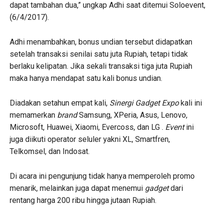
dapat tambahan dua,” ungkap Adhi saat ditemui Soloevent,
(6/4/2017).
Adhi menambahkan, bonus undian tersebut didapatkan
setelah transaksi senilai satu juta Rupiah, tetapi tidak
berlaku kelipatan. Jika sekali transaksi tiga juta Rupiah
maka hanya mendapat satu kali bonus undian.
Diadakan setahun empat kali,
S
inergi
G
adget
E
xpo
kali ini
memamerkan
brand
Samsung, XPeria, Asus, Lenovo,
Microsoft, Huawei, Xiaomi, Evercoss, dan LG .
Event
ini
juga diikuti operator seluler yakni XL, Smartfren,
Telkomsel, dan Indosat.
Di acara ini pengunjung tidak hanya memperoleh promo
menarik, melainkan juga dapat menemui
gadget
dari
rentang harga 200 ribu hingga jutaan Rupiah.