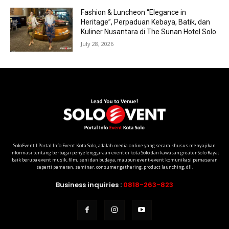
Fashion & Luncheon “Elegance in
Heritage”, Perpaduan Kebaya, Batik, dan
Kuliner Nusantara di The Sunan Hotel Solo
July 28, 2026
SoloEvent I Portal Info Event Kota Solo, adalah media online yang secara khusus menyajikan
informasi tentang berbagai penyelenggaraan event di kota Solo dan kawasan greater Solo Raya;
baik berupa event musik, film, seni dan budaya, maupun event-event komunikasi pemasaran
seperti pameran, seminar, consumer gathering, product launching, dll.
Business inquiries :
0818-263-823