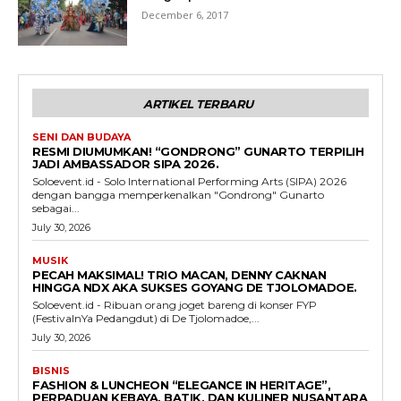
December 6, 2017
ARTIKEL TERBARU
SENI DAN BUDAYA
RESMI DIUMUMKAN! “GONDRONG” GUNARTO TERPILIH
JADI AMBASSADOR SIPA 2026.
Soloevent.id - Solo International Performing Arts (SIPA) 2026
dengan bangga memperkenalkan "Gondrong" Gunarto
sebagai...
July 30, 2026
MUSIK
PECAH MAKSIMAL! TRIO MACAN, DENNY CAKNAN
HINGGA NDX AKA SUKSES GOYANG DE TJOLOMADOE.
Soloevent.id - Ribuan orang joget bareng di konser FYP
(FestivalnYa Pedangdut) di De Tjolomadoe,...
July 30, 2026
BISNIS
FASHION & LUNCHEON “ELEGANCE IN HERITAGE”,
PERPADUAN KEBAYA, BATIK, DAN KULINER NUSANTARA