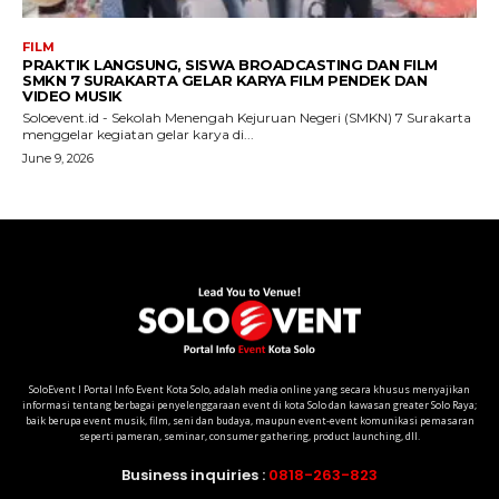
SoloEvent I Portal Info Event Kota Solo, adalah media online yang secara khusus menyajikan
informasi tentang berbagai penyelenggaraan event di kota Solo dan kawasan greater Solo Raya;
baik berupa event musik, film, seni dan budaya, maupun event-event komunikasi pemasaran
seperti pameran, seminar, consumer gathering, product launching, dll.
Business inquiries :
0818-263-823