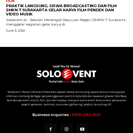
SoloEvent I Portal Info Event Kota Solo, adalah media online yang secara khusus menyajikan
informasi tentang berbagai penyelenggaraan event di kota Solo dan kawasan greater Solo Raya;
baik berupa event musik, film, seni dan budaya, maupun event-event komunikasi pemasaran
seperti pameran, seminar, consumer gathering, product launching, dll.
Business inquiries :
0818-263-823