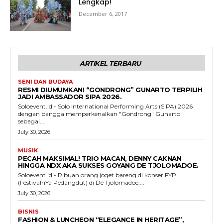
Lengkap!
December 6, 2017
ARTIKEL TERBARU
SENI DAN BUDAYA
RESMI DIUMUMKAN! “GONDRONG” GUNARTO TERPILIH
JADI AMBASSADOR SIPA 2026.
Soloevent.id - Solo International Performing Arts (SIPA) 2026
dengan bangga memperkenalkan "Gondrong" Gunarto
sebagai...
July 30, 2026
MUSIK
PECAH MAKSIMAL! TRIO MACAN, DENNY CAKNAN
HINGGA NDX AKA SUKSES GOYANG DE TJOLOMADOE.
Soloevent.id - Ribuan orang joget bareng di konser FYP
(FestivalnYa Pedangdut) di De Tjolomadoe,...
July 30, 2026
BISNIS
FASHION & LUNCHEON “ELEGANCE IN HERITAGE”,