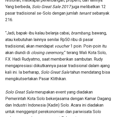
restoran, maskapai penerbangan, properti, dan lainnya.
Yang berbeda,
Solo Great Sale 2017
juga melibatkan 12
pasar tradisional se-Solo dengan jumlah
tenant
sebanyak
216.
“Jadi, bapak-ibu kalau belanja cabai,
brambang,
bawang,
atau kebutuhan lainnya senilai Rp50 ribu di pasar
tradisional, akan mendapat
voucher
1 poin. Poin-poin itu
akan diundi di
closing ceremony,
” terang Wali Kota Solo,
F.X. Hadi Rudyatmo, saat memberikan sambutan. Rudy
mengapresiasi diikutkannya pasar tradisional dalam ajang
kali ini. Ia berharap,
Solo Great Sale
tahun mendatang bisa
mengikutsertakan Pasar Klithikan.
Solo Great Sale
merupakan event yang diadakan
Pemerintah Kota Solo bekerjasama dengan Kamar Dagang
dan Industri Indonesia (Kadin) Solo. Acara ini diadakan
untuk menggenjot perekonomian dan pariwisata Solo