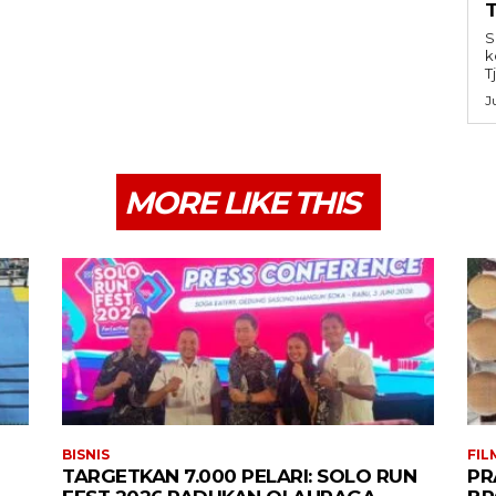
S
k
T
J
MORE LIKE THIS
BISNIS
FIL
TARGETKAN 7.000 PELARI: SOLO RUN
PR