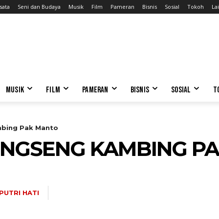
sata
Seni dan Budaya
Musik
Film
Pameran
Bisnis
Sosial
Tokoh
Lai
MUSIK
FILM
PAMERAN
BISNIS
SOSIAL
T
mbing Pak Manto
ENGSENG KAMBING P
PUTRI HATI