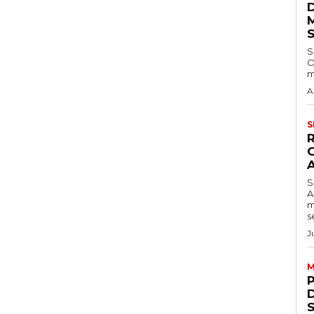
S
O
m
A
S
S
A
m
s
J
M