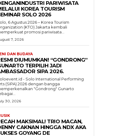
DENGANINDUSTRI PARIWISATA
MELALUI KOREA TOURISM
SEMINAR SOLO 2026
olo, 6 Agustus 2026 – Korea Tourism
rganization (KTO) Jakarta kembali
emperkuat promosi pariwisata...
ugust 7, 2026
ENI DAN BUDAYA
RESMI DIUMUMKAN! “GONDRONG”
GUNARTO TERPILIH JADI
AMBASSADOR SIPA 2026.
oloevent.id - Solo International Performing
rts (SIPA) 2026 dengan bangga
emperkenalkan "Gondrong" Gunarto
ebagai...
uly 30, 2026
USIK
PECAH MAKSIMAL! TRIO MACAN,
DENNY CAKNAN HINGGA NDX AKA
SUKSES GOYANG DE