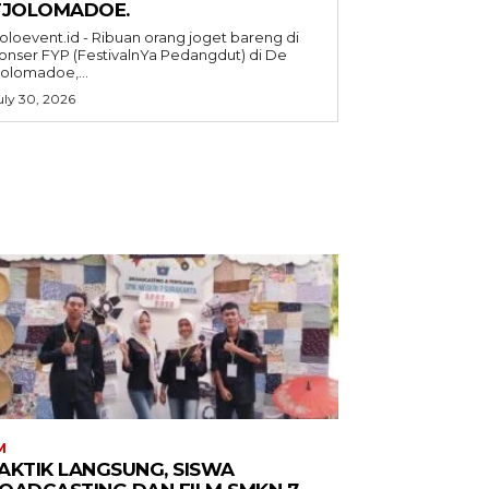
TJOLOMADOE.
oloevent.id - Ribuan orang joget bareng di
onser FYP (FestivalnYa Pedangdut) di De
jolomadoe,...
uly 30, 2026
M
AKTIK LANGSUNG, SISWA