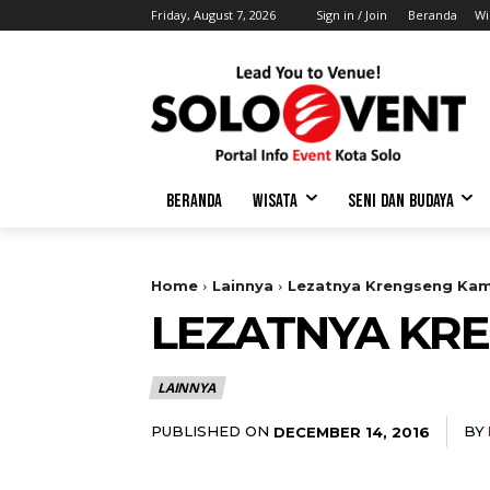
Friday, August 7, 2026
Sign in / Join
Beranda
Wi
BERANDA
WISATA
SENI DAN BUDAYA
Home
Lainnya
Lezatnya Krengseng Ka
LEZATNYA KR
LAINNYA
PUBLISHED ON
BY
DECEMBER 14, 2016