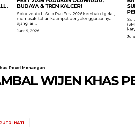
FEST 2026 PADUKAN OLAHRAGA,
BR
LL.
BUDAYA & TREN KALCER!
SU
PE
Soloevent.id - Solo Run Fest 2026 kembali digelar,
-
memasuki tahun keempat penyelenggaraannya
Sol
ajang lari...
(SM
kary
June 9, 2026
June