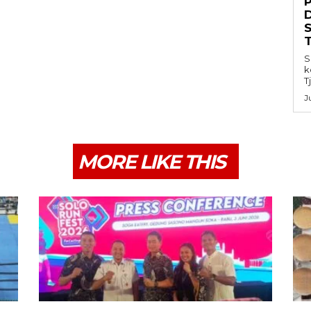
S
k
T
J
MORE LIKE THIS