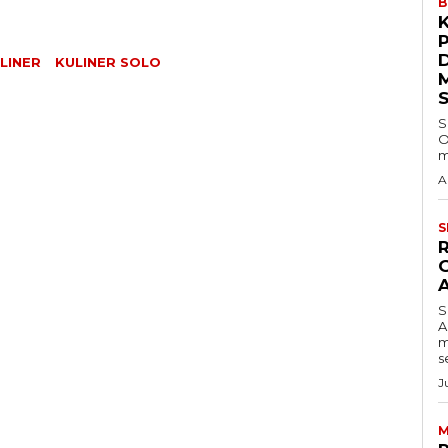
B
LINER
KULINER SOLO
S
O
m
A
S
S
A
m
s
J
M