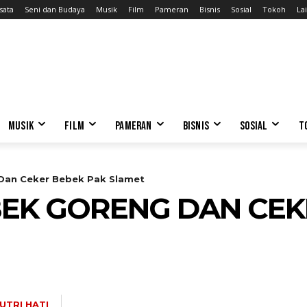
sata
Seni dan Budaya
Musik
Film
Pameran
Bisnis
Sosial
Tokoh
Lai
MUSIK
FILM
PAMERAN
BISNIS
SOSIAL
T
Dan Ceker Bebek Pak Slamet
EK GORENG DAN CEK
UTRI HATI