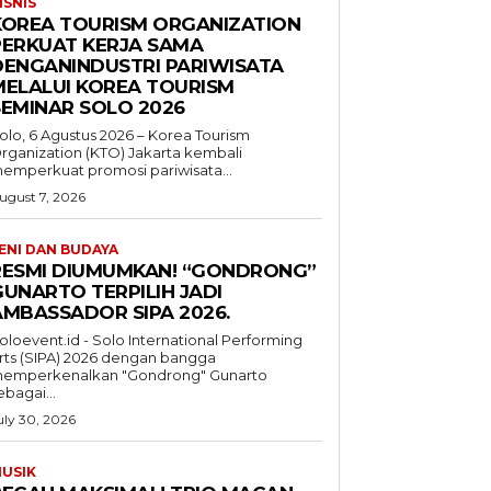
ISNIS
KOREA TOURISM ORGANIZATION
PERKUAT KERJA SAMA
DENGANINDUSTRI PARIWISATA
MELALUI KOREA TOURISM
SEMINAR SOLO 2026
olo, 6 Agustus 2026 – Korea Tourism
rganization (KTO) Jakarta kembali
emperkuat promosi pariwisata...
ugust 7, 2026
ENI DAN BUDAYA
RESMI DIUMUMKAN! “GONDRONG”
GUNARTO TERPILIH JADI
AMBASSADOR SIPA 2026.
oloevent.id - Solo International Performing
rts (SIPA) 2026 dengan bangga
emperkenalkan "Gondrong" Gunarto
ebagai...
uly 30, 2026
USIK