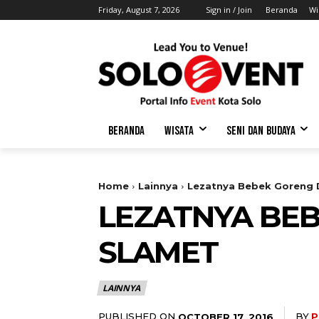
Friday, August 7, 2026
Sign in / Join
Beranda
Wi
BERANDA
WISATA
SENI DAN BUDAYA
Home
Lainnya
Lezatnya Bebek Goreng 
LEZATNYA BEB
SLAMET
LAINNYA
PUBLISHED ON
BY
P
OCTOBER 17, 2016