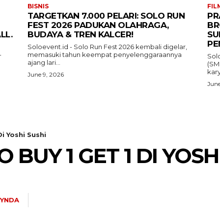
BISNIS
FIL
TARGETKAN 7.000 PELARI: SOLO RUN
PR
FEST 2026 PADUKAN OLAHRAGA,
BR
LL.
BUDAYA & TREN KALCER!
SU
PE
Soloevent.id - Solo Run Fest 2026 kembali digelar,
-
memasuki tahun keempat penyelenggaraannya
Sol
ajang lari...
(SM
kary
June 9, 2026
June