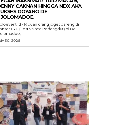
PECAH MAKSIMAL! TRIO MACAN,
DENNY CAKNAN HINGGA NDX AKA
SUKSES GOYANG DE
TJOLOMADOE.
oloevent.id - Ribuan orang joget bareng di
onser FYP (FestivalnYa Pedangdut) di De
jolomadoe,...
uly 30, 2026