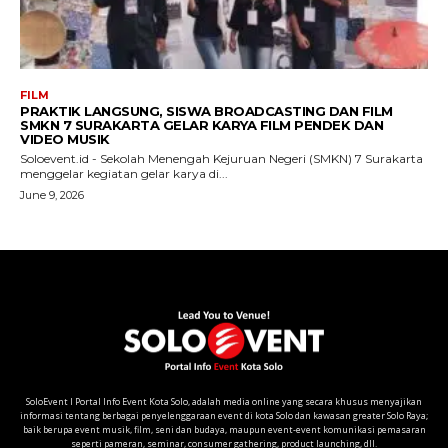
SoloEvent I Portal Info Event Kota Solo, adalah media online yang secara khusus menyajikan
informasi tentang berbagai penyelenggaraan event di kota Solo dan kawasan greater Solo Raya;
baik berupa event musik, film, seni dan budaya, maupun event-event komunikasi pemasaran
seperti pameran, seminar, consumer gathering, product launching, dll.