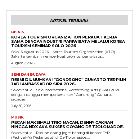
ARTIKEL TERBARU
BISNIS
KOREA TOURISM ORGANIZATION PERKUAT KERJA
SAMA DENGANINDUSTRI PARIWISATA MELALUI KOREA
TOURISM SEMINAR SOLO 2026
Solo, 6 Agustus 2026 – Korea Tourism Organization (KTO)
Jakarta kembali memperkuat promosi pariwisata...
August 7, 2026
SENI DAN BUDAYA
RESMI DIUMUMKAN! “GONDRONG” GUNARTO TERPILIH
JADI AMBASSADOR SIPA 2026.
Soloevent.id - Solo International Performing Arts (SIPA) 2026
dengan bangga memperkenalkan "Gondrong" Gunarto
sebagai...
July 30, 2026
MUSIK
PECAH MAKSIMAL! TRIO MACAN, DENNY CAKNAN
HINGGA NDX AKA SUKSES GOYANG DE TJOLOMADOE.
Soloevent.id - Ribuan orang joget bareng di konser FYP
(FestivalnYa Pedangdut) di De Tjolomadoe,...