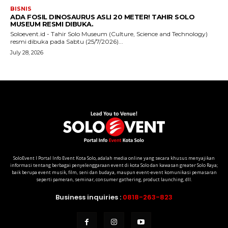
SoloEvent I Portal Info Event Kota Solo, adalah media online yang secara khusus menyajikan
informasi tentang berbagai penyelenggaraan event di kota Solo dan kawasan greater Solo Raya;
baik berupa event musik, film, seni dan budaya, maupun event-event komunikasi pemasaran
seperti pameran, seminar, consumer gathering, product launching, dll.
Business inquiries :
0818-263-823