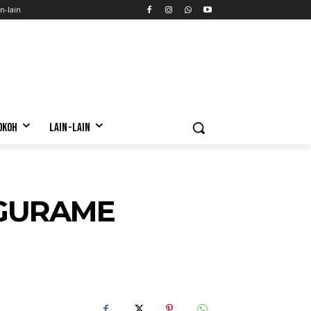
n-lain
OKOH
LAIN-LAIN
 GURAME