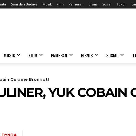
sata
Seni dan Budaya
Musik
Film
Pameran
Bisnis
Sosial
Tokoh
Lai
MUSIK
FILM
PAMERAN
BISNIS
SOSIAL
T
Cobain Gurame Brongot!
KULINER, YUK COBAIN
Y
DYNDA