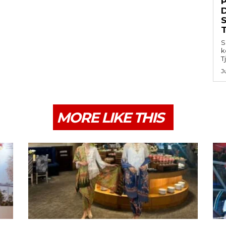
S
k
T
J
MORE LIKE THIS