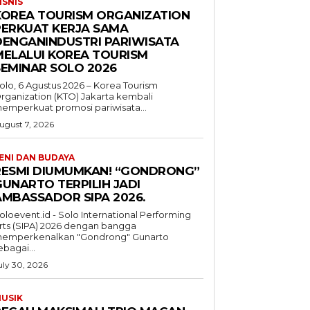
ISNIS
KOREA TOURISM ORGANIZATION
PERKUAT KERJA SAMA
DENGANINDUSTRI PARIWISATA
MELALUI KOREA TOURISM
SEMINAR SOLO 2026
olo, 6 Agustus 2026 – Korea Tourism
rganization (KTO) Jakarta kembali
emperkuat promosi pariwisata...
ugust 7, 2026
ENI DAN BUDAYA
RESMI DIUMUMKAN! “GONDRONG”
GUNARTO TERPILIH JADI
AMBASSADOR SIPA 2026.
oloevent.id - Solo International Performing
rts (SIPA) 2026 dengan bangga
emperkenalkan "Gondrong" Gunarto
ebagai...
uly 30, 2026
USIK