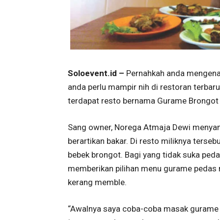
Soloevent.id –
Pernahkah anda mengenal
anda perlu mampir nih di restoran terbar
terdapat resto bernama Gurame Brongot 
Sang owner, Norega Atmaja Dewi menyam
berartikan bakar. Di resto miliknya ters
bebek brongot. Bagi yang tidak suka ped
memberikan pilihan menu gurame pedas m
kerang memble.
“Awalnya saya coba-coba masak gurame de