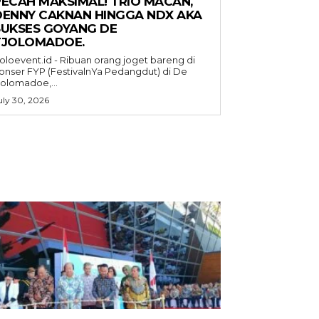
PECAH MAKSIMAL! TRIO MACAN,
DENNY CAKNAN HINGGA NDX AKA
SUKSES GOYANG DE
TJOLOMADOE.
oloevent.id - Ribuan orang joget bareng di
onser FYP (FestivalnYa Pedangdut) di De
jolomadoe,...
uly 30, 2026