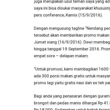
juga merupakan usul teman saya yang ad
saya ini bisa disukai masyarakat khusus
pers conference, Kamis (15/9/2016).
Dengan mengusung tagline “Nendang peda
tersebut akan memberikan promo makan gr
Jumat siang (16/9/2016). Dewi membagik
hingga tanggal 19 September 2016. Promo
empat sore – delapan malam.
“Untuk promosi, kami membagikan 1600 v
ada 300 porsi makan gratis untuk masyar
promo lagi yaitu gratis nasi dan es teh 
Bagi anda yang penasaran dengan gurame
brongot dan pedas manis dihargai Rp 41.
Rp 18.000. Sedangkan untuk bebek brong