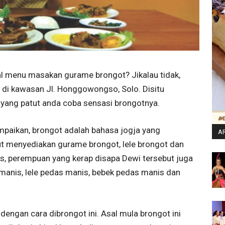
 menu masakan gurame brongot? Jikalau tidak,
u di kawasan Jl. Honggowongso, Solo. Disitu
yang patut anda coba sensasi brongotnya.
paikan, brongot adalah bahasa jogja yang
AR
ebut menyediakan gurame brongot, lele brongot dan
as, perempuan yang kerap disapa Dewi tersebut juga
anis, lele pedas manis, bebek pedas manis dan
ngan cara dibrongot ini. Asal mula brongot ini