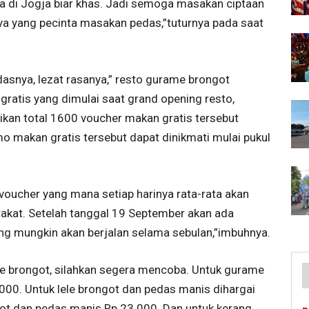
a di Jogja biar khas. Jadi semoga masakan ciptaan
nya yang pecinta masakan pedas,”tuturnya pada saat
snya, lezat rasanya,” resto gurame brongot
atis yang dimulai saat grand opening resto,
an total 1600 voucher makan gratis tersebut
 makan gratis tersebut dapat dinikmati mulai pukul
oucher yang mana setiap harinya rata-rata akan
akat. Setelah tanggal 19 September akan ada
yang mungkin akan berjalan selama sebulan,”imbuhnya.
 brongot, silahkan segera mencoba. Untuk gurame
000. Untuk lele brongot dan pedas manis dihargai
ot dan pedas manis Rp 23.000. Dan untuk kerang