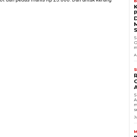
B
S
O
m
A
S
S
A
m
s
J
M