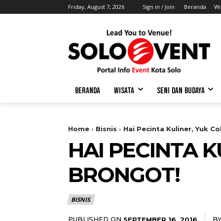
Friday, August 7, 2026
Sign in / Join
Beranda
Wi
BERANDA
WISATA
SENI DAN BUDAYA
Home
Bisnis
Hai Pecinta Kuliner, Yuk 
HAI PECINTA 
BRONGOT!
BISNIS
PUBLISHED ON
B
SEPTEMBER 16, 2016