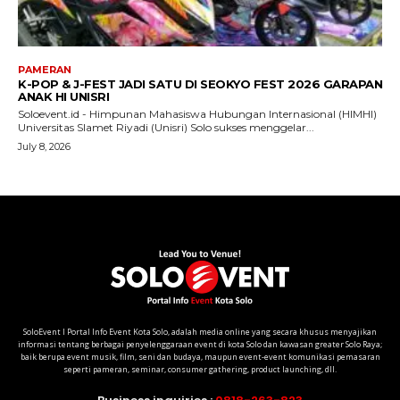
SoloEvent I Portal Info Event Kota Solo, adalah media online yang secara khusus menyajikan
informasi tentang berbagai penyelenggaraan event di kota Solo dan kawasan greater Solo Raya;
baik berupa event musik, film, seni dan budaya, maupun event-event komunikasi pemasaran
seperti pameran, seminar, consumer gathering, product launching, dll.