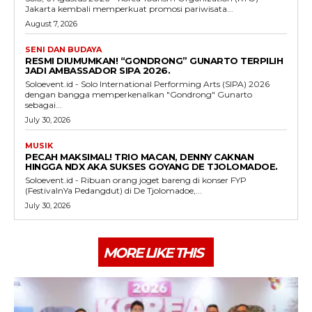
Jakarta kembali memperkuat promosi pariwisata...
August 7, 2026
SENI DAN BUDAYA
RESMI DIUMUMKAN! “GONDRONG” GUNARTO TERPILIH
JADI AMBASSADOR SIPA 2026.
Soloevent.id - Solo International Performing Arts (SIPA) 2026
dengan bangga memperkenalkan "Gondrong" Gunarto
sebagai...
July 30, 2026
MUSIK
PECAH MAKSIMAL! TRIO MACAN, DENNY CAKNAN
HINGGA NDX AKA SUKSES GOYANG DE TJOLOMADOE.
Soloevent.id - Ribuan orang joget bareng di konser FYP
(FestivalnYa Pedangdut) di De Tjolomadoe,...
July 30, 2026
MORE LIKE THIS