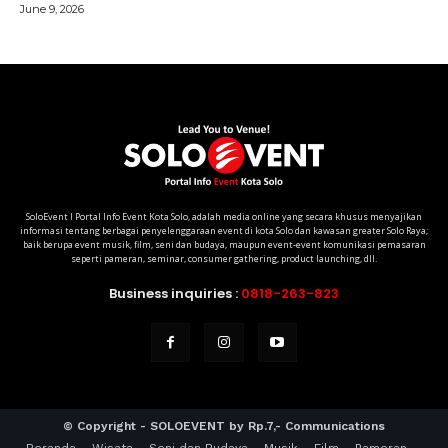
SoloEvent I Portal Info Event Kota Solo, adalah media online yang secara khusus menyajikan
informasi tentang berbagai penyelenggaraan event di kota Solo dan kawasan greater Solo Raya;
baik berupa event musik, film, seni dan budaya, maupun event-event komunikasi pemasaran
seperti pameran, seminar, consumer gathering, product launching, dll.
Business inquiries :
0818-263-823
© Copyright - SOLOEVENT by Rp.7,- Communications
Beranda
Wisata
Seni dan Budaya
Musik
Film
Pameran