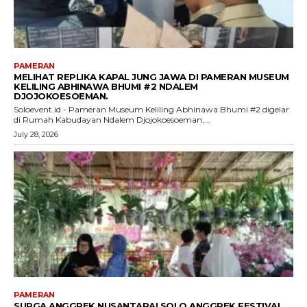
PAMERAN
MELIHAT REPLIKA KAPAL JUNG JAWA DI PAMERAN MUSEUM
KELILING ABHINAWA BHUMI #2 NDALEM
DJOJOKOESOEMAN.
Soloevent.id - Pameran Museum Keliling Abhinawa Bhumi #2 digelar
di Rumah Kabudayan Ndalem Djojokoesoeman,...
July 28, 2026
PAMERAN
SURGA ANGGREK NUSANTARA! SOLO ANGGREK FESTIVAL