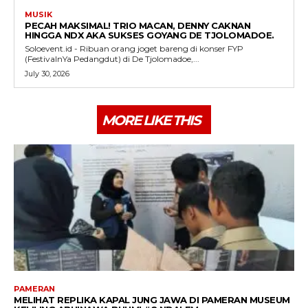
MUSIK
PECAH MAKSIMAL! TRIO MACAN, DENNY CAKNAN
HINGGA NDX AKA SUKSES GOYANG DE TJOLOMADOE.
Soloevent.id - Ribuan orang joget bareng di konser FYP
(FestivalnYa Pedangdut) di De Tjolomadoe,...
July 30, 2026
MORE LIKE THIS
PAMERAN
MELIHAT REPLIKA KAPAL JUNG JAWA DI PAMERAN MUSEUM