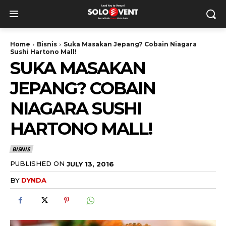
Home
Bisnis
Suka Masakan Jepang? Cobain Niagara
Sushi Hartono Mall!
SUKA MASAKAN
JEPANG? COBAIN
NIAGARA SUSHI
HARTONO MALL!
BISNIS
PUBLISHED ON
JULY 13, 2016
BY
DYNDA