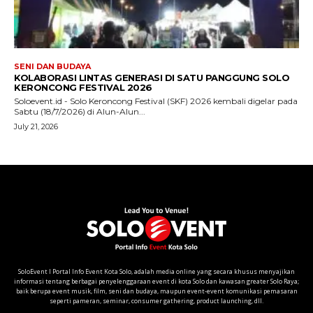
SoloEvent I Portal Info Event Kota Solo, adalah media online yang secara khusus menyajikan
informasi tentang berbagai penyelenggaraan event di kota Solo dan kawasan greater Solo Raya;
baik berupa event musik, film, seni dan budaya, maupun event-event komunikasi pemasaran
seperti pameran, seminar, consumer gathering, product launching, dll.