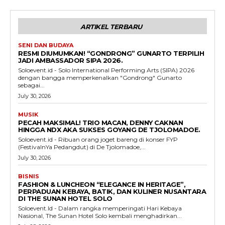
ARTIKEL TERBARU
SENI DAN BUDAYA
RESMI DIUMUMKAN! “GONDRONG” GUNARTO TERPILIH
JADI AMBASSADOR SIPA 2026.
Soloevent.id - Solo International Performing Arts (SIPA) 2026
dengan bangga memperkenalkan "Gondrong" Gunarto
sebagai...
July 30, 2026
MUSIK
PECAH MAKSIMAL! TRIO MACAN, DENNY CAKNAN
HINGGA NDX AKA SUKSES GOYANG DE TJOLOMADOE.
Soloevent.id - Ribuan orang joget bareng di konser FYP
(FestivalnYa Pedangdut) di De Tjolomadoe,...
July 30, 2026
BISNIS
FASHION & LUNCHEON “ELEGANCE IN HERITAGE”,
PERPADUAN KEBAYA, BATIK, DAN KULINER NUSANTARA
DI THE SUNAN HOTEL SOLO
Soloevent.Id - Dalam rangka memperingati Hari Kebaya
Nasional, The Sunan Hotel Solo kembali menghadirkan...