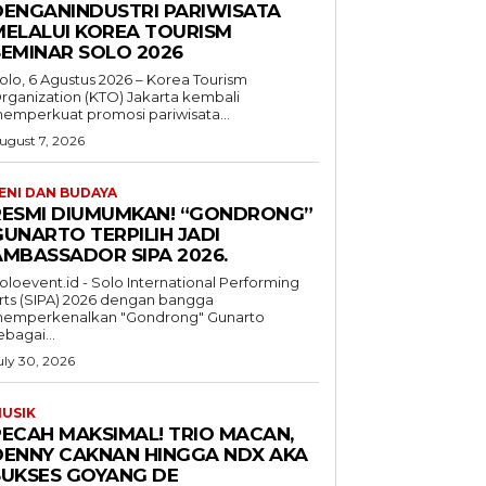
DENGANINDUSTRI PARIWISATA
MELALUI KOREA TOURISM
SEMINAR SOLO 2026
olo, 6 Agustus 2026 – Korea Tourism
rganization (KTO) Jakarta kembali
emperkuat promosi pariwisata...
ugust 7, 2026
ENI DAN BUDAYA
RESMI DIUMUMKAN! “GONDRONG”
GUNARTO TERPILIH JADI
AMBASSADOR SIPA 2026.
oloevent.id - Solo International Performing
rts (SIPA) 2026 dengan bangga
emperkenalkan "Gondrong" Gunarto
ebagai...
uly 30, 2026
USIK
PECAH MAKSIMAL! TRIO MACAN,
DENNY CAKNAN HINGGA NDX AKA
SUKSES GOYANG DE