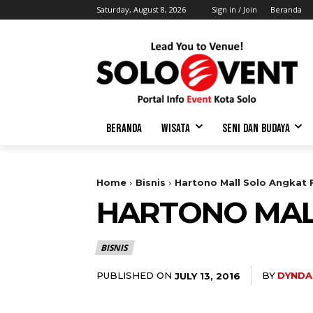
Saturday, August 8, 2026
Sign in / Join
Beranda
BERANDA
WISATA
SENI DAN BUDAYA
Home
Bisnis
Hartono Mall Solo Angkat F
HARTONO MALL
BISNIS
PUBLISHED ON
BY
DYNDA
JULY 13, 2016