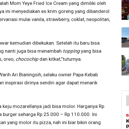
 ialah Mom Yeye Fried Ice Cream yang dimiliki oleh
a ini menyediakan es krim goreng yang dibanderol
variasi mulai vanila, strawberry, coklat, neopolitan,
war kemudian dibekukan. Setelah itu baru bisa
ung nanti juga bisa menambah
topping
yang bisa
s, oreo,
chocochip
dan kitkat,”tuturnya.
Warih Ari Bianingsih, selaku owner Papa Kebab
 inspirasi dirinya sendiri agar dapat menarik
a keju mozarellanya jadi bisa molor. Harganya Rp
a burger seharga Rp 25.000 – Rp 110.000. Ini
B
n yang molor itu pizza, nah ini biar bikin orang