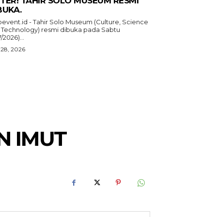
TER! TAHIR SOLO MUSEUM RESMI
BUKA.
oevent.id - Tahir Solo Museum (Culture, Science
 Technology) resmi dibuka pada Sabtu
7/2026)...
 28, 2026