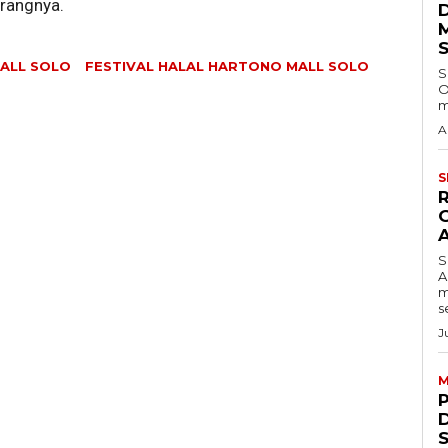
erangnya.
ALL SOLO
FESTIVAL HALAL HARTONO MALL SOLO
S
O
m
A
S
S
A
m
s
J
M