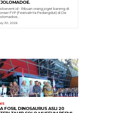
TJOLOMADOE.
oloevent.id - Ribuan orang joget bareng di
onser FYP (FestivalnYa Pedangdut) di De
jolomadoe,...
uly 30, 2026
NIS
A FOSIL DINOSAURUS ASLI 20