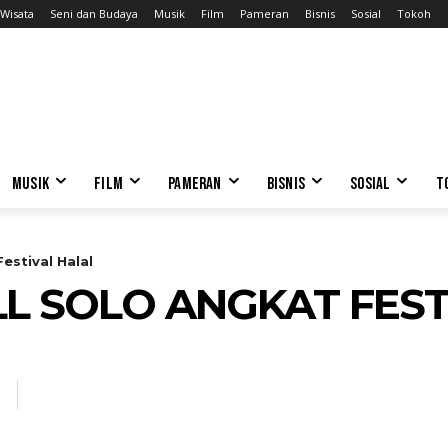
Wisata
Seni dan Budaya
Musik
Film
Pameran
Bisnis
Sosial
Tokoh
MUSIK
FILM
PAMERAN
BISNIS
SOSIAL
T
estival Halal
 SOLO ANGKAT FEST