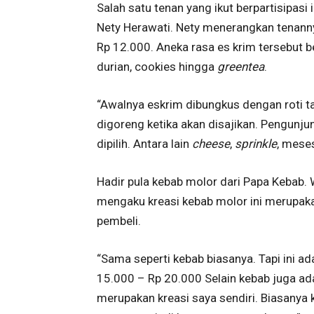
Salah satu tenan yang ikut berpartisipasi
Nety Herawati. Nety menerangkan tenanny
Rp 12.000. Aneka rasa es krim tersebut ber
durian, cookies hingga
greentea
.
“Awalnya eskrim dibungkus dengan roti ta
digoreng ketika akan disajikan. Pengunj
dipilih. Antara lain
cheese
,
sprinkle
, mese
Hadir pula kebab molor dari Papa Kebab. 
mengaku kreasi kebab molor ini merupakan
pembeli.
“Sama seperti kebab biasanya. Tapi ini ad
15.000 – Rp 20.000 Selain kebab juga ad
merupakan kreasi saya sendiri. Biasanya ka