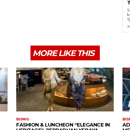
S
k
T
J
MORE LIKE THIS
BISNIS
BIS
FASHION & LUNCHEON “ELEGANCE IN
AD