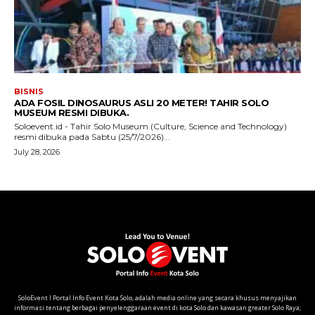
SoloEvent I Portal Info Event Kota Solo, adalah media online yang secara khusus menyajikan
informasi tentang berbagai penyelenggaraan event di kota Solo dan kawasan greater Solo Raya;