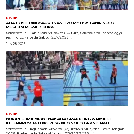
BISNIS
ADA FOSIL DINOSAURUS ASLI 20 METER! TAHIR SOLO
MUSEUM RESMI DIBUKA.
Soloevent.id - Tahir Solo Museum (Culture, Science and Technology)
resmi dibuka pada Sabtu (25/7/2026)...
July 28, 2026
BISNIS
BUKAN CUMA MUAYTHAI! ADA GRAPPLING & MMA DI
KEJURPROV JATENG 2026 NEO SOLO GRAND MALL.
Soloevent.id - Kejuaraan Provinsi (Kejurprov) Muaythai Jawa Tengah
2026 digelar pada Sabtu-Minggu (25-26/7/2026) di...