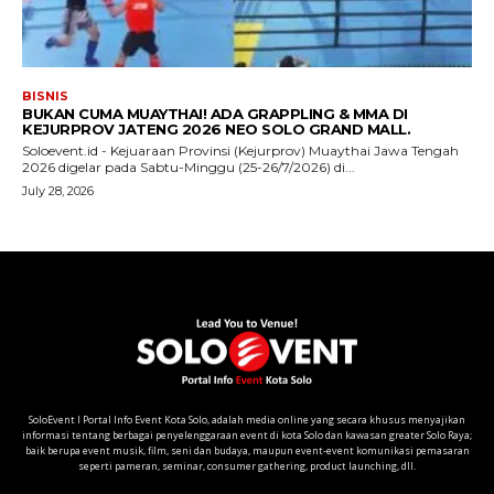
SoloEvent I Portal Info Event Kota Solo, adalah media online yang secara khusus menyajikan
informasi tentang berbagai penyelenggaraan event di kota Solo dan kawasan greater Solo Raya;
baik berupa event musik, film, seni dan budaya, maupun event-event komunikasi pemasaran
seperti pameran, seminar, consumer gathering, product launching, dll.