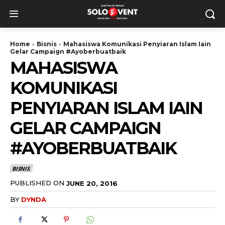
Home
Bisnis
Mahasiswa Komunikasi Penyiaran Islam Iain
Gelar Campaign #Ayoberbuatbaik
MAHASISWA
KOMUNIKASI
PENYIARAN ISLAM IAIN
GELAR CAMPAIGN
#AYOBERBUATBAIK
BISNIS
PUBLISHED ON
JUNE 20, 2016
BY
DYNDA