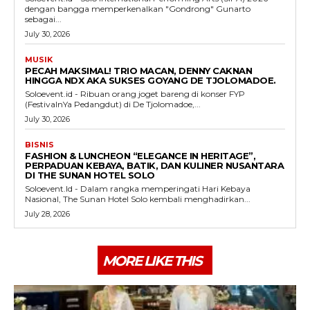
dengan bangga memperkenalkan "Gondrong" Gunarto
sebagai...
July 30, 2026
MUSIK
PECAH MAKSIMAL! TRIO MACAN, DENNY CAKNAN
HINGGA NDX AKA SUKSES GOYANG DE TJOLOMADOE.
Soloevent.id - Ribuan orang joget bareng di konser FYP
(FestivalnYa Pedangdut) di De Tjolomadoe,...
July 30, 2026
BISNIS
FASHION & LUNCHEON “ELEGANCE IN HERITAGE”,
PERPADUAN KEBAYA, BATIK, DAN KULINER NUSANTARA
DI THE SUNAN HOTEL SOLO
Soloevent.Id - Dalam rangka memperingati Hari Kebaya
Nasional, The Sunan Hotel Solo kembali menghadirkan...
July 28, 2026
MORE LIKE THIS