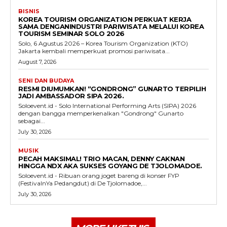
BISNIS
KOREA TOURISM ORGANIZATION PERKUAT KERJA
SAMA DENGANINDUSTRI PARIWISATA MELALUI KOREA
TOURISM SEMINAR SOLO 2026
Solo, 6 Agustus 2026 – Korea Tourism Organization (KTO)
Jakarta kembali memperkuat promosi pariwisata...
August 7, 2026
SENI DAN BUDAYA
RESMI DIUMUMKAN! “GONDRONG” GUNARTO TERPILIH
JADI AMBASSADOR SIPA 2026.
Soloevent.id - Solo International Performing Arts (SIPA) 2026
dengan bangga memperkenalkan "Gondrong" Gunarto
sebagai...
July 30, 2026
MUSIK
PECAH MAKSIMAL! TRIO MACAN, DENNY CAKNAN
HINGGA NDX AKA SUKSES GOYANG DE TJOLOMADOE.
Soloevent.id - Ribuan orang joget bareng di konser FYP
(FestivalnYa Pedangdut) di De Tjolomadoe,...
July 30, 2026