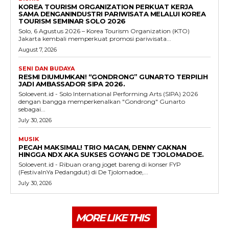
KOREA TOURISM ORGANIZATION PERKUAT KERJA
SAMA DENGANINDUSTRI PARIWISATA MELALUI KOREA
TOURISM SEMINAR SOLO 2026
Solo, 6 Agustus 2026 – Korea Tourism Organization (KTO)
Jakarta kembali memperkuat promosi pariwisata...
August 7, 2026
SENI DAN BUDAYA
RESMI DIUMUMKAN! “GONDRONG” GUNARTO TERPILIH
JADI AMBASSADOR SIPA 2026.
Soloevent.id - Solo International Performing Arts (SIPA) 2026
dengan bangga memperkenalkan "Gondrong" Gunarto
sebagai...
July 30, 2026
MUSIK
PECAH MAKSIMAL! TRIO MACAN, DENNY CAKNAN
HINGGA NDX AKA SUKSES GOYANG DE TJOLOMADOE.
Soloevent.id - Ribuan orang joget bareng di konser FYP
(FestivalnYa Pedangdut) di De Tjolomadoe,...
July 30, 2026
MORE LIKE THIS