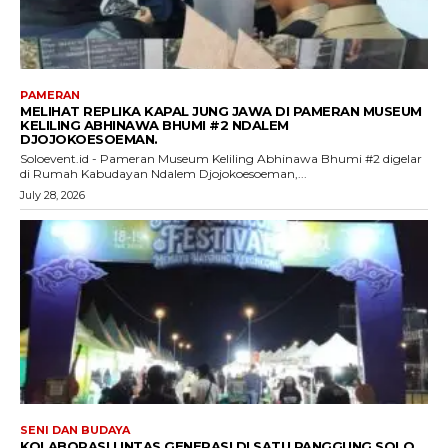
PAMERAN
MELIHAT REPLIKA KAPAL JUNG JAWA DI PAMERAN MUSEUM
KELILING ABHINAWA BHUMI #2 NDALEM
DJOJOKOESOEMAN.
Soloevent.id - Pameran Museum Keliling Abhinawa Bhumi #2 digelar
di Rumah Kabudayan Ndalem Djojokoesoeman,...
July 28, 2026
SENI DAN BUDAYA
KOLABORASI LINTAS GENERASI DI SATU PANGGUNG SOLO