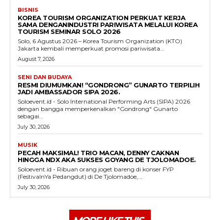
BISNIS
KOREA TOURISM ORGANIZATION PERKUAT KERJA
SAMA DENGANINDUSTRI PARIWISATA MELALUI KOREA
TOURISM SEMINAR SOLO 2026
Solo, 6 Agustus 2026 – Korea Tourism Organization (KTO)
Jakarta kembali memperkuat promosi pariwisata...
August 7, 2026
SENI DAN BUDAYA
RESMI DIUMUMKAN! “GONDRONG” GUNARTO TERPILIH
JADI AMBASSADOR SIPA 2026.
Soloevent.id - Solo International Performing Arts (SIPA) 2026
dengan bangga memperkenalkan "Gondrong" Gunarto
sebagai...
July 30, 2026
MUSIK
PECAH MAKSIMAL! TRIO MACAN, DENNY CAKNAN
HINGGA NDX AKA SUKSES GOYANG DE TJOLOMADOE.
Soloevent.id - Ribuan orang joget bareng di konser FYP
(FestivalnYa Pedangdut) di De Tjolomadoe,...
July 30, 2026