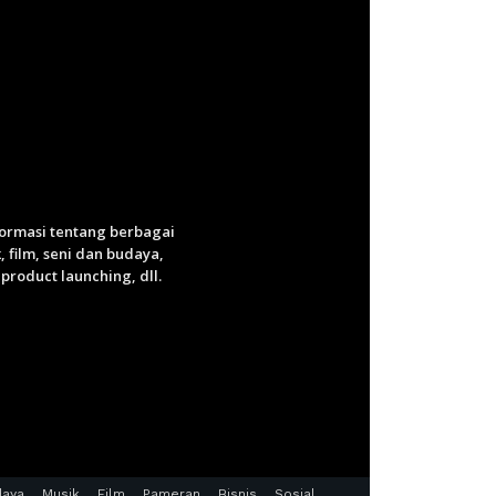
nformasi tentang berbagai
 film, seni dan budaya,
roduct launching, dll.
daya
Musik
Film
Pameran
Bisnis
Sosial