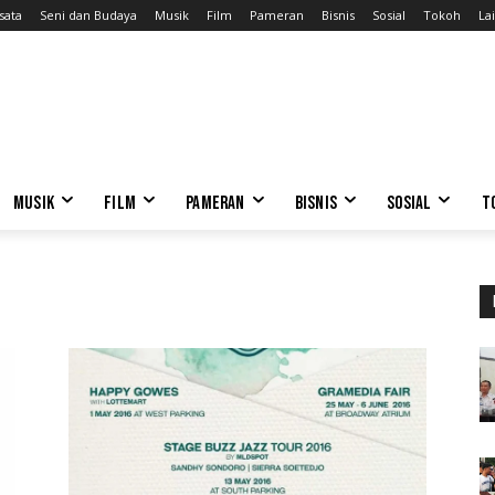
sata
Seni dan Budaya
Musik
Film
Pameran
Bisnis
Sosial
Tokoh
Lai
MUSIK
FILM
PAMERAN
BISNIS
SOSIAL
T