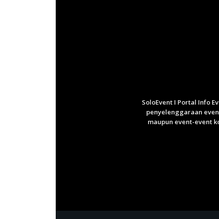
SoloEvent I Portal Info 
penyelenggaraan event 
maupun event-event ko