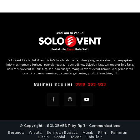
SoloEvent I Portal Info Event Kota Solo, adalah media online yang secara khusus menyajikan
informasi tentang berbagai penyelenggaraan event di kota Solo dan kawasan greater Solo Raya;
baik berupa event musik, film, seni dan budaya, maupun event-event komunikasi pemasaran
seperti pameran, seminar, consumer gathering, product launching, dll.
Business inquiries :
0818-263-823
© Copyright - SOLOEVENT by Rp.7,- Communications
Beranda
Wisata
Seni dan Budaya
Musik
Film
Pameran
Bisnis
Sosial
Tokoh
Lain-lain