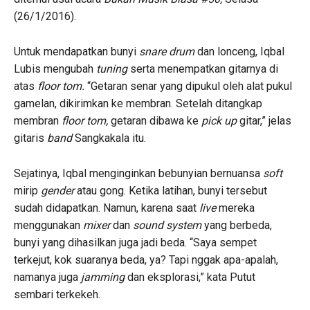
(26/1/2016).
Untuk mendapatkan bunyi
snare drum
dan lonceng, Iqbal
Lubis mengubah
tuning
serta menempatkan gitarnya di
atas
floor tom.
“Getaran senar yang dipukul oleh alat pukul
gamelan, dikirimkan ke membran. Setelah ditangkap
membran
floor tom,
getaran dibawa ke
pick up
gitar,” jelas
gitaris
band
Sangkakala itu.
Sejatinya, Iqbal menginginkan bebunyian bernuansa
soft
mirip
gender
atau gong. Ketika latihan, bunyi tersebut
sudah didapatkan. Namun, karena saat
live
mereka
menggunakan
mixer
dan
sound system
yang berbeda,
bunyi yang dihasilkan juga jadi beda. “Saya sempet
terkejut, kok suaranya beda, ya? Tapi nggak apa-apalah,
namanya juga
jamming
dan eksplorasi,” kata Putut
sembari terkekeh.