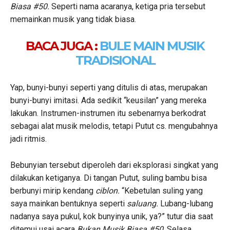
Biasa #50.
Seperti nama acaranya, ketiga pria tersebut
memainkan musik yang tidak biasa.
BACA JUGA :
BULE MAIN MUSIK
TRADISIONAL
Yap, bunyi-bunyi seperti yang ditulis di atas, merupakan
bunyi-bunyi imitasi. Ada sedikit “keusilan” yang mereka
lakukan. Instrumen-instrumen itu sebenarnya berkodrat
sebagai alat musik melodis, tetapi Putut cs. mengubahnya
jadi ritmis.
Bebunyian tersebut diperoleh dari eksplorasi singkat yang
dilakukan ketiganya. Di tangan Putut, suling bambu bisa
berbunyi mirip kendang
ciblon.
“Kebetulan suling yang
saya mainkan bentuknya seperti
saluang.
Lubang-lubang
nadanya saya pukul, kok bunyinya unik, ya?” tutur dia saat
ditemui usai acara
Bukan Musik Biasa #50,
Selasa