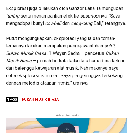
Eksplorasi juga dilakukan oleh Ganzer Lana. Ia mengubah
tuning
serta menambahkan efek ke
sasando-
nya. “Saya
mengadopsi bunyi
cowbell
dan
ceng-ceng
Bali,” terangnya.
Putut mengungkapkan, eksplorasi yang ia dan teman-
temannya lakukan merupakan pengejawantahan
spirit
Bukan Musik Biasa.
“I Wayan Sadra – pencetus
Bukan
Musik Biasa
– pernah berkata kalau kita harus bisa keluar
dari belenggu kewajaran alat musik. Nah makanya saya
coba eksplorasi istrumen. Saya pengen nggak terkekang
dengan melodis ataupun ritmis,” urainya.
TAGS
BUKAN MUSIK BIASA
- Advertisement -