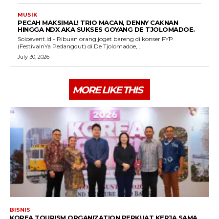
MUSIK
PECAH MAKSIMAL! TRIO MACAN, DENNY CAKNAN
HINGGA NDX AKA SUKSES GOYANG DE TJOLOMADOE.
Soloevent.id - Ribuan orang joget bareng di konser FYP
(FestivalnYa Pedangdut) di De Tjolomadoe,...
July 30, 2026
MORE LIKE THIS
BISNIS
KOREA TOURISM ORGANIZATION PERKUAT KERJA SAMA