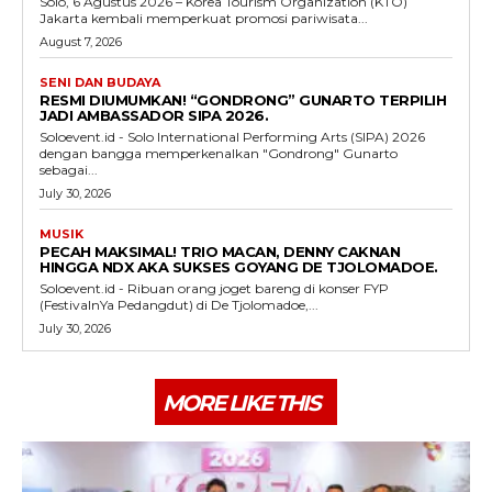
Solo, 6 Agustus 2026 – Korea Tourism Organization (KTO)
Jakarta kembali memperkuat promosi pariwisata...
August 7, 2026
SENI DAN BUDAYA
RESMI DIUMUMKAN! “GONDRONG” GUNARTO TERPILIH
JADI AMBASSADOR SIPA 2026.
Soloevent.id - Solo International Performing Arts (SIPA) 2026
dengan bangga memperkenalkan "Gondrong" Gunarto
sebagai...
July 30, 2026
MUSIK
PECAH MAKSIMAL! TRIO MACAN, DENNY CAKNAN
HINGGA NDX AKA SUKSES GOYANG DE TJOLOMADOE.
Soloevent.id - Ribuan orang joget bareng di konser FYP
(FestivalnYa Pedangdut) di De Tjolomadoe,...
July 30, 2026
MORE LIKE THIS