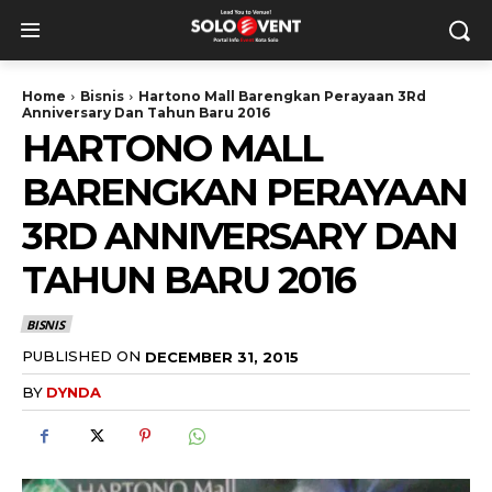
Home
Bisnis
Hartono Mall Barengkan Perayaan 3Rd
Anniversary Dan Tahun Baru 2016
HARTONO MALL
BARENGKAN PERAYAAN
3RD ANNIVERSARY DAN
TAHUN BARU 2016
BISNIS
PUBLISHED ON
DECEMBER 31, 2015
BY
DYNDA