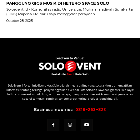
SoloEvent I Portal Info Event Kota Solo, adalah media online yang secara khusus menyajikan
informasi tentang berbagai penyelenggaraan event di kota Solo dan kawasan greater Solo Raya;
baik berupa event musik, film, seni dan budaya, maupun event-event komunikasi pemasaran
seperti pameran, seminar, consumer gathering, product launching, dll.
Business inquiries :
0818-263-823