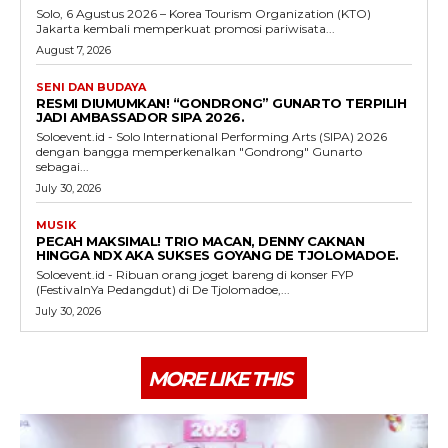
Solo, 6 Agustus 2026 – Korea Tourism Organization (KTO)
Jakarta kembali memperkuat promosi pariwisata...
August 7, 2026
SENI DAN BUDAYA
RESMI DIUMUMKAN! “GONDRONG” GUNARTO TERPILIH
JADI AMBASSADOR SIPA 2026.
Soloevent.id - Solo International Performing Arts (SIPA) 2026
dengan bangga memperkenalkan "Gondrong" Gunarto
sebagai...
July 30, 2026
MUSIK
PECAH MAKSIMAL! TRIO MACAN, DENNY CAKNAN
HINGGA NDX AKA SUKSES GOYANG DE TJOLOMADOE.
Soloevent.id - Ribuan orang joget bareng di konser FYP
(FestivalnYa Pedangdut) di De Tjolomadoe,...
July 30, 2026
MORE LIKE THIS