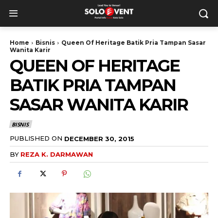
Home
Bisnis
Queen Of Heritage Batik Pria Tampan Sasar
Wanita Karir
QUEEN OF HERITAGE
BATIK PRIA TAMPAN
SASAR WANITA KARIR
BISNIS
PUBLISHED ON
DECEMBER 30, 2015
BY
REZA K. DARMAWAN