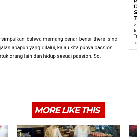
S
k
T
a simpulkan, bahwa memang benar-benar there is no
J
alan apapun yang dilalui, kalau kita punya passion
ntuk orang lain dan hidup sesuai passion. So,
MORE LIKE THIS