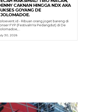
PECAH MAKSIMAL! TRIO MACAN,
DENNY CAKNAN HINGGA NDX AKA
SUKSES GOYANG DE
TJOLOMADOE.
oloevent.id - Ribuan orang joget bareng di
onser FYP (FestivalnYa Pedangdut) di De
jolomadoe,...
uly 30, 2026