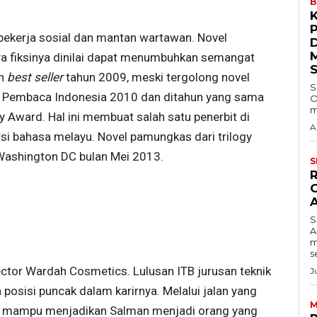
B
 pekerja sosial dan mantan wartawan. Novel
ya fiksinya dinilai dapat menumbuhkan semangat
an
bes
t
seller
tahun 2009, meski tergolong novel
S
rah Pembaca Indonesia 2010 dan ditahun yang sama
O
m
y Award. Hal ini membuat salah satu penerbit di
A
si bahasa melayu. Novel pamungkas dari trilogy
 Washington DC bulan Mei 2013.
S
S
A
m
s
ector Wardah Cosmetics. Lulusan ITB jurusan teknik
J
 posisi puncak dalam karirnya. Melalui jalan yang
M
nya mampu menjadikan Salman menjadi orang yang