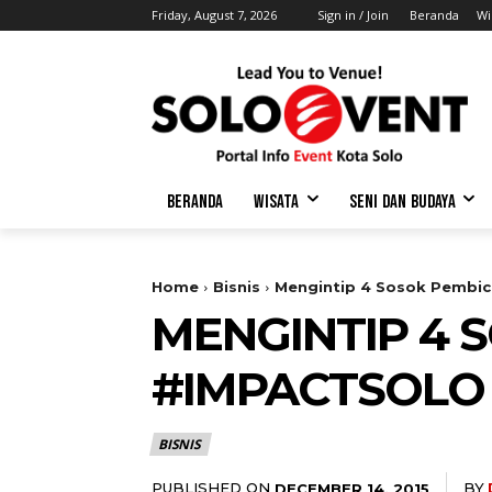
Friday, August 7, 2026
Sign in / Join
Beranda
Wi
BERANDA
WISATA
SENI DAN BUDAYA
Home
Bisnis
Mengintip 4 Sosok Pembic
MENGINTIP 4 
#IMPACTSOLO
BISNIS
PUBLISHED ON
BY
DECEMBER 14, 2015