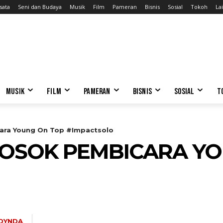
sata
Seni dan Budaya
Musik
Film
Pameran
Bisnis
Sosial
Tokoh
Lai
MUSIK
FILM
PAMERAN
BISNIS
SOSIAL
T
ara Young On Top #Impactsolo
SOSOK PEMBICARA Y
DYNDA