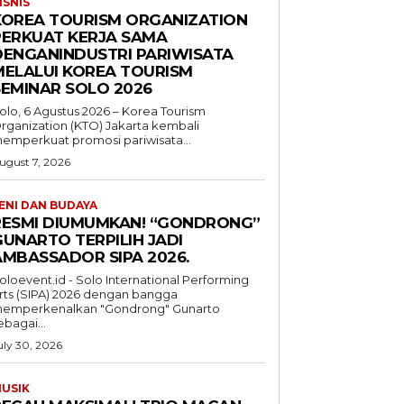
ISNIS
KOREA TOURISM ORGANIZATION
PERKUAT KERJA SAMA
DENGANINDUSTRI PARIWISATA
MELALUI KOREA TOURISM
SEMINAR SOLO 2026
olo, 6 Agustus 2026 – Korea Tourism
rganization (KTO) Jakarta kembali
emperkuat promosi pariwisata...
ugust 7, 2026
ENI DAN BUDAYA
RESMI DIUMUMKAN! “GONDRONG”
GUNARTO TERPILIH JADI
AMBASSADOR SIPA 2026.
oloevent.id - Solo International Performing
rts (SIPA) 2026 dengan bangga
emperkenalkan "Gondrong" Gunarto
ebagai...
uly 30, 2026
USIK