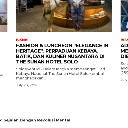
BISNIS
BIS
FASHION & LUNCHEON “ELEGANCE IN
AD
HERITAGE”, PERPADUAN KEBAYA,
ME
BATIK, DAN KULINER NUSANTARA DI
DI
THE SUNAN HOTEL SOLO
Sol
and
Soloevent.Id - Dalam rangka memperingati Hari
(25/
Kebaya Nasional, The Sunan Hotel Solo kembali
ion
menghadirkan...
July
July 28, 2026