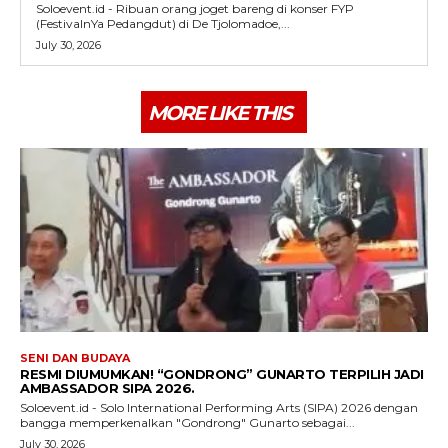
Soloevent.id - Ribuan orang joget bareng di konser FYP
(FestivalnYa Pedangdut) di De Tjolomadoe,...
July 30, 2026
MORE LIKE THIS
SENI DAN BUDAYA
RESMI DIUMUMKAN! “GONDRONG” GUNARTO TERPILIH JADI
AMBASSADOR SIPA 2026.
Soloevent.id - Solo International Performing Arts (SIPA) 2026 dengan
bangga memperkenalkan "Gondrong" Gunarto sebagai...
July 30, 2026