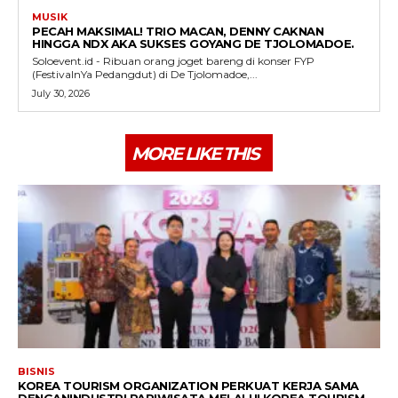
MUSIK
PECAH MAKSIMAL! TRIO MACAN, DENNY CAKNAN
HINGGA NDX AKA SUKSES GOYANG DE TJOLOMADOE.
Soloevent.id - Ribuan orang joget bareng di konser FYP
(FestivalnYa Pedangdut) di De Tjolomadoe,...
July 30, 2026
MORE LIKE THIS
BISNIS
KOREA TOURISM ORGANIZATION PERKUAT KERJA SAMA
DENGANINDUSTRI PARIWISATA MELALUI KOREA TOURISM