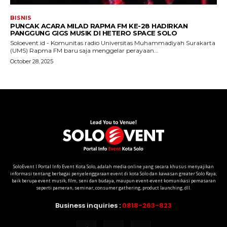
SoloEvent I Portal Info Event Kota Solo, adalah media online yang secara khusus menyajikan
informasi tentang berbagai penyelenggaraan event di kota Solo dan kawasan greater Solo Raya;
baik berupa event musik, film, seni dan budaya, maupun event-event komunikasi pemasaran
seperti pameran, seminar, consumer gathering, product launching, dll.
Business inquiries :
0818-263-823