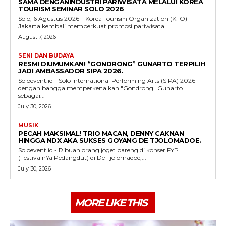
SAMA DENGANINDUSTRI PARIWISATA MELALUI KOREA
TOURISM SEMINAR SOLO 2026
Solo, 6 Agustus 2026 – Korea Tourism Organization (KTO)
Jakarta kembali memperkuat promosi pariwisata...
August 7, 2026
SENI DAN BUDAYA
RESMI DIUMUMKAN! “GONDRONG” GUNARTO TERPILIH
JADI AMBASSADOR SIPA 2026.
Soloevent.id - Solo International Performing Arts (SIPA) 2026
dengan bangga memperkenalkan "Gondrong" Gunarto
sebagai...
July 30, 2026
MUSIK
PECAH MAKSIMAL! TRIO MACAN, DENNY CAKNAN
HINGGA NDX AKA SUKSES GOYANG DE TJOLOMADOE.
Soloevent.id - Ribuan orang joget bareng di konser FYP
(FestivalnYa Pedangdut) di De Tjolomadoe,...
July 30, 2026
MORE LIKE THIS