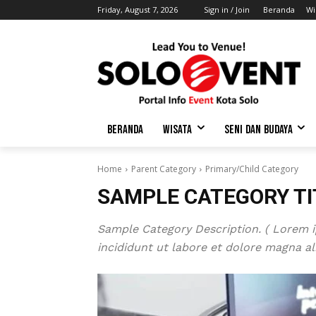
Friday, August 7, 2026
Sign in / Join
Beranda
Wi
BERANDA
WISATA
SENI DAN BUDAYA
Home
Parent Category
Primary/Child Category
SAMPLE CATEGORY TI
Sample Category Description. ( Lorem i
incididunt ut labore et dolore magna ali