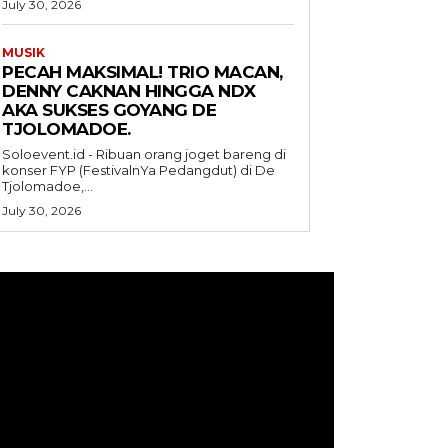
July 30, 2026
MUSIK
PECAH MAKSIMAL! TRIO MACAN,
DENNY CAKNAN HINGGA NDX
AKA SUKSES GOYANG DE
TJOLOMADOE.
Soloevent.id - Ribuan orang joget bareng di
konser FYP (FestivalnYa Pedangdut) di De
Tjolomadoe,...
July 30, 2026