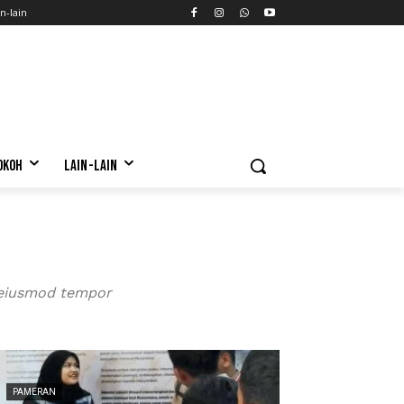
n-lain
OKOH
LAIN-LAIN
o eiusmod tempor
PAMERAN