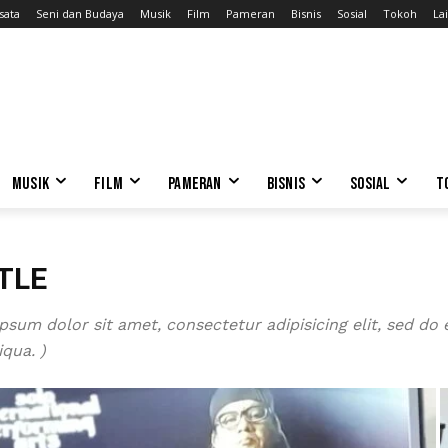
sata
Seni dan Budaya
Musik
Film
Pameran
Bisnis
Sosial
Tokoh
Lai
MUSIK
FILM
PAMERAN
BISNIS
SOSIAL
T
TLE
psum dolor sit amet, consectetur adipisicing elit, sed d
qua. )