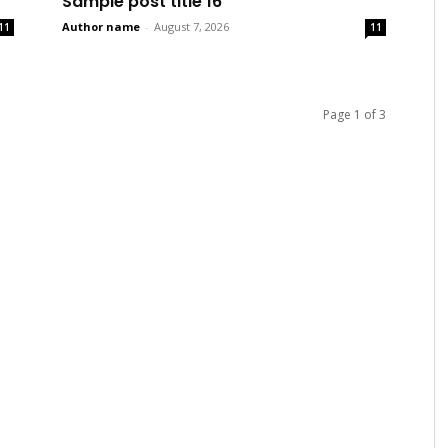
Sample post title 16
Author name
-
August 7, 2026
11
11
Page 1 of 3