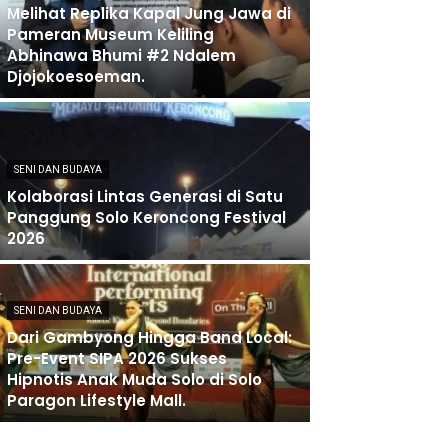
Melihat Replika Kapal Jung Jawa di
Pameran Museum Keliling
Abhinawa Bhumi #2 Ndalem
Djojokoesoeman.
SENI DAN BUDAYA
Kolaborasi Lintas Generasi di Satu
Panggung Solo Keroncong Festival
2026
SENI DAN BUDAYA
Dari Gambyong Hingga Band Local:
Pre-Event SIPA 2026 Sukses
Hipnotis Anak Muda Solo di Solo
Paragon Lifestyle Mall.