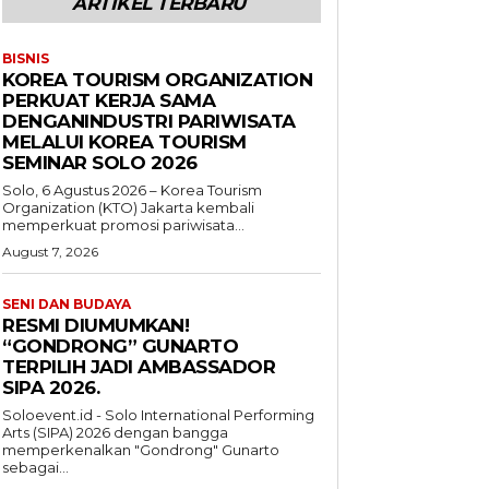
ARTIKEL TERBARU
BISNIS
KOREA TOURISM ORGANIZATION
PERKUAT KERJA SAMA
DENGANINDUSTRI PARIWISATA
MELALUI KOREA TOURISM
SEMINAR SOLO 2026
Solo, 6 Agustus 2026 – Korea Tourism
Organization (KTO) Jakarta kembali
memperkuat promosi pariwisata...
August 7, 2026
SENI DAN BUDAYA
RESMI DIUMUMKAN!
“GONDRONG” GUNARTO
TERPILIH JADI AMBASSADOR
SIPA 2026.
Soloevent.id - Solo International Performing
Arts (SIPA) 2026 dengan bangga
memperkenalkan "Gondrong" Gunarto
sebagai...