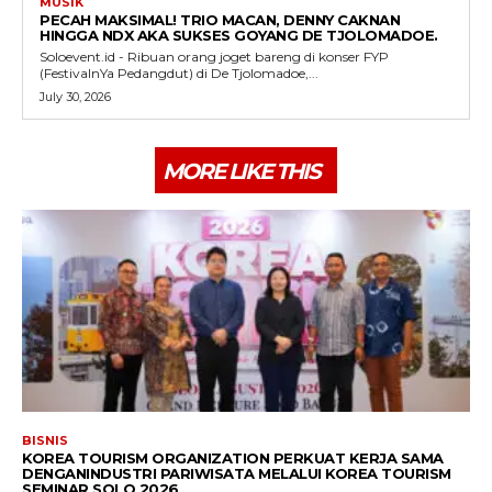
MUSIK
PECAH MAKSIMAL! TRIO MACAN, DENNY CAKNAN
HINGGA NDX AKA SUKSES GOYANG DE TJOLOMADOE.
Soloevent.id - Ribuan orang joget bareng di konser FYP
(FestivalnYa Pedangdut) di De Tjolomadoe,...
July 30, 2026
MORE LIKE THIS
BISNIS
KOREA TOURISM ORGANIZATION PERKUAT KERJA SAMA
DENGANINDUSTRI PARIWISATA MELALUI KOREA TOURISM
SEMINAR SOLO 2026