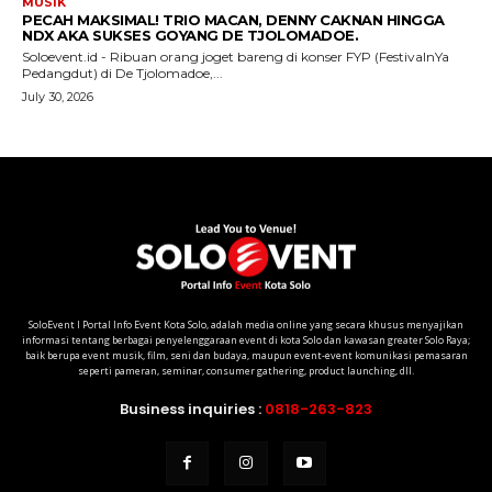
SoloEvent I Portal Info Event Kota Solo, adalah media online yang secara khusus menyajikan
informasi tentang berbagai penyelenggaraan event di kota Solo dan kawasan greater Solo Raya;
baik berupa event musik, film, seni dan budaya, maupun event-event komunikasi pemasaran
seperti pameran, seminar, consumer gathering, product launching, dll.
Business inquiries :
0818-263-823