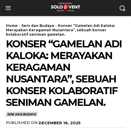
Home
Seni dan Budaya
Konser “Gamelan Adi Kaloka:
Merayakan Keragaman Nusantara”, sebuah konser
kolaboratif seniman gamelan.
KONSER “GAMELAN ADI
KALOKA: MERAYAKAN
KERAGAMAN
NUSANTARA”, SEBUAH
KONSER KOLABORATIF
SENIMAN GAMELAN.
SENI DAN BUDAYA
PUBLISHED ON
DECEMBER 16, 2025