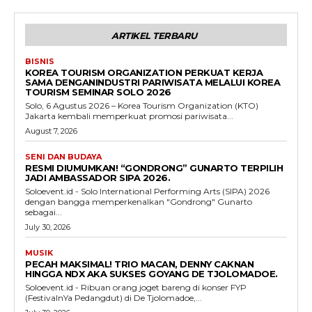
ARTIKEL TERBARU
BISNIS
KOREA TOURISM ORGANIZATION PERKUAT KERJA
SAMA DENGANINDUSTRI PARIWISATA MELALUI KOREA
TOURISM SEMINAR SOLO 2026
Solo, 6 Agustus 2026 – Korea Tourism Organization (KTO)
Jakarta kembali memperkuat promosi pariwisata...
August 7, 2026
SENI DAN BUDAYA
RESMI DIUMUMKAN! “GONDRONG” GUNARTO TERPILIH
JADI AMBASSADOR SIPA 2026.
Soloevent.id - Solo International Performing Arts (SIPA) 2026
dengan bangga memperkenalkan "Gondrong" Gunarto
sebagai...
July 30, 2026
MUSIK
PECAH MAKSIMAL! TRIO MACAN, DENNY CAKNAN
HINGGA NDX AKA SUKSES GOYANG DE TJOLOMADOE.
Soloevent.id - Ribuan orang joget bareng di konser FYP
(FestivalnYa Pedangdut) di De Tjolomadoe,...