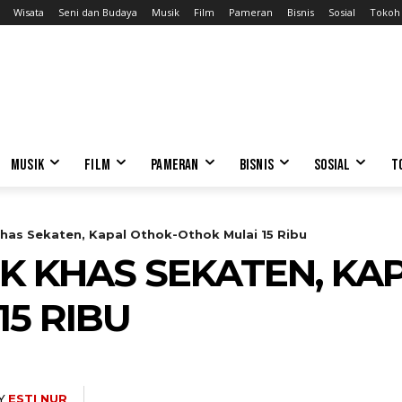
Wisata
Seni dan Budaya
Musik
Film
Pameran
Bisnis
Sosial
Tokoh
MUSIK
FILM
PAMERAN
BISNIS
SOSIAL
T
has Sekaten, Kapal Othok-Othok Mulai 15 Ribu
K KHAS SEKATEN, KA
15 RIBU
Y
ESTI NUR