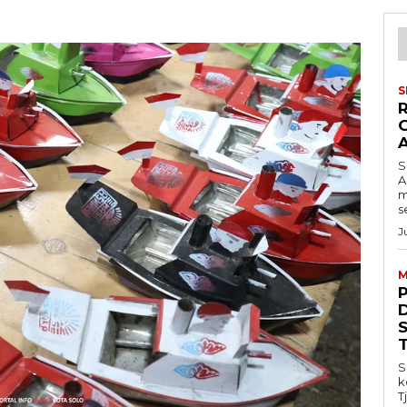
S
S
A
m
s
J
M
S
k
T