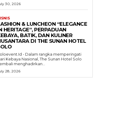
uly 30, 2026
ISNIS
FASHION & LUNCHEON “ELEGANCE
IN HERITAGE”, PERPADUAN
EBAYA, BATIK, DAN KULINER
NUSANTARA DI THE SUNAN HOTEL
SOLO
oloevent.Id - Dalam rangka memperingati
ari Kebaya Nasional, The Sunan Hotel Solo
embali menghadirkan...
uly 28, 2026