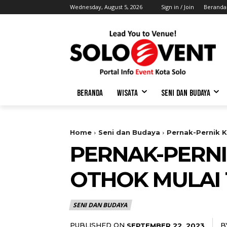
Wednesday, August 5, 2026
Sign in / Join
Beranda
BERANDA
WISATA
SENI DAN BUDAYA
Home
Seni dan Budaya
Pernak-Pernik K
PERNAK-PERNI
OTHOK MULAI 
SENI DAN BUDAYA
PUBLISHED ON
B
SEPTEMBER 22, 2023