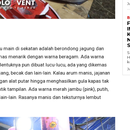
J
B
K
tu main di sekatan adalah berondong jagung dan
S
emas menarik dengan warna beragam. Ada warna
H
k
 Bentuknya pun dibuat lucu-lucu, ada yang dikemas
J
ang, becak dan lain-lain. Kalau arum manis, jajanan
engan alat putar hingga menghasilkan gula kapas tak
ik tampilan. Ada warna merah jambu (pink), putih,
lain-lain. Rasanya manis dan teksturnya lembut