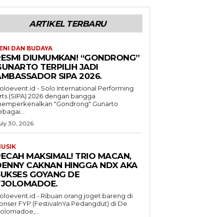
ARTIKEL TERBARU
ENI DAN BUDAYA
RESMI DIUMUMKAN! “GONDRONG”
GUNARTO TERPILIH JADI
AMBASSADOR SIPA 2026.
oloevent.id - Solo International Performing
rts (SIPA) 2026 dengan bangga
emperkenalkan "Gondrong" Gunarto
ebagai...
uly 30, 2026
USIK
PECAH MAKSIMAL! TRIO MACAN,
DENNY CAKNAN HINGGA NDX AKA
SUKSES GOYANG DE
TJOLOMADOE.
oloevent.id - Ribuan orang joget bareng di
onser FYP (FestivalnYa Pedangdut) di De
jolomadoe,...