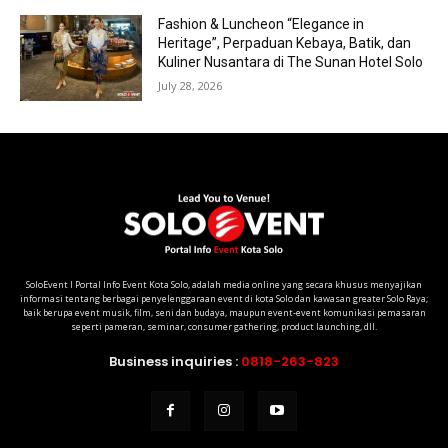
Fashion & Luncheon “Elegance in
Heritage”, Perpaduan Kebaya, Batik, dan
Kuliner Nusantara di The Sunan Hotel Solo
July 28, 2026
SoloEvent I Portal Info Event Kota Solo, adalah media online yang secara khusus menyajikan
informasi tentang berbagai penyelenggaraan event di kota Solo dan kawasan greater Solo Raya;
baik berupa event musik, film, seni dan budaya, maupun event-event komunikasi pemasaran
seperti pameran, seminar, consumer gathering, product launching, dll.
Business inquiries :
0818-263-823