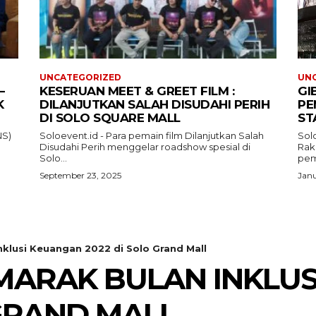
UNCATEGORIZED
UN
–
KESERUAN MEET & GREET FILM :
GI
K
DILANJUTKAN SALAH DISUDAHI PERIH
PE
DI SOLO SQUARE MALL
ST
NS)
Soloevent.id - Para pemain film Dilanjutkan Salah
Solo
Disudahi Perih menggelar roadshow spesial di
Rak
Solo...
pem
September 23, 2025
Janu