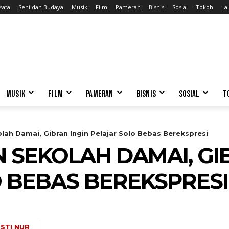
sata
Seni dan Budaya
Musik
Film
Pameran
Bisnis
Sosial
Tokoh
Lai
MUSIK
FILM
PAMERAN
BISNIS
SOSIAL
T
lah Damai, Gibran Ingin Pelajar Solo Bebas Berekspresi
 SEKOLAH DAMAI, GI
 BEBAS BEREKSPRESI
ESTI NUR