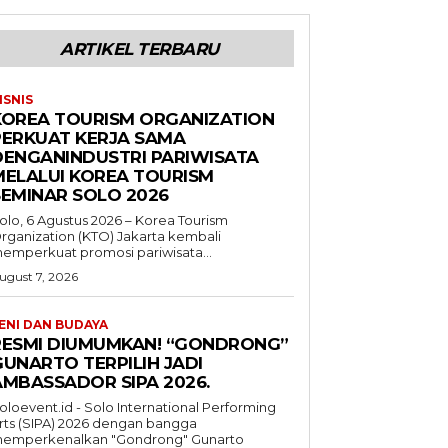
ARTIKEL TERBARU
ISNIS
KOREA TOURISM ORGANIZATION
PERKUAT KERJA SAMA
DENGANINDUSTRI PARIWISATA
MELALUI KOREA TOURISM
SEMINAR SOLO 2026
olo, 6 Agustus 2026 – Korea Tourism
rganization (KTO) Jakarta kembali
emperkuat promosi pariwisata...
ugust 7, 2026
ENI DAN BUDAYA
RESMI DIUMUMKAN! “GONDRONG”
GUNARTO TERPILIH JADI
AMBASSADOR SIPA 2026.
oloevent.id - Solo International Performing
rts (SIPA) 2026 dengan bangga
emperkenalkan "Gondrong" Gunarto