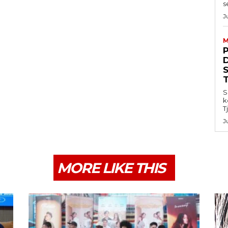
s
J
M
S
k
T
J
MORE LIKE THIS