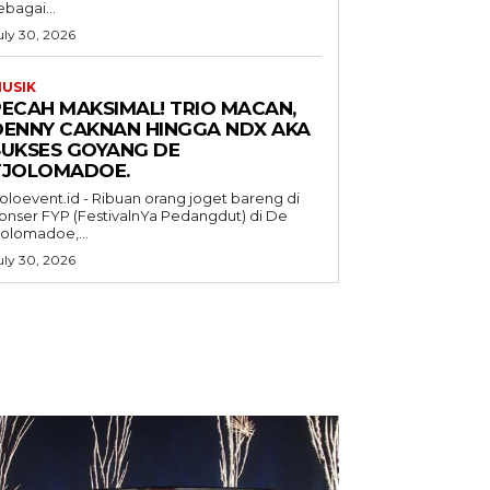
ebagai...
uly 30, 2026
USIK
PECAH MAKSIMAL! TRIO MACAN,
DENNY CAKNAN HINGGA NDX AKA
SUKSES GOYANG DE
TJOLOMADOE.
oloevent.id - Ribuan orang joget bareng di
onser FYP (FestivalnYa Pedangdut) di De
jolomadoe,...
uly 30, 2026