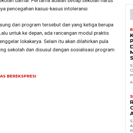
kolah damai. Pertama adalah setiap sekolah harus
ya pencegahan kasus-kasus intoleransi.
sung dari program tersebut dan yang ketiga berupa
B
 Lalu untuk ke depan, ada rancangan modul praktis
gelar lokakarya. Selain itu akan dilahirkan pula
ng sekolah dan disusul dengan sosialisasi program
S
O
m
BAS BEREKSPRESI
A
S
S
A
m