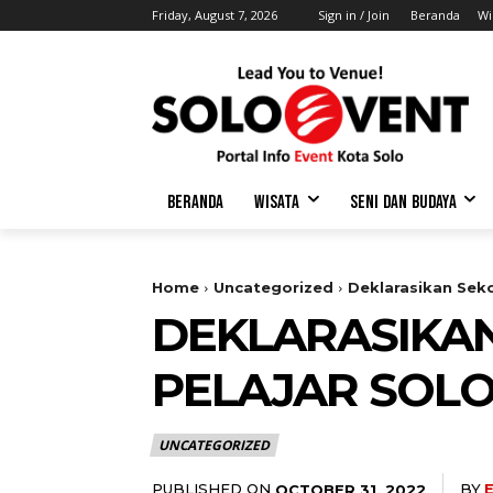
Friday, August 7, 2026
Sign in / Join
Beranda
Wi
BERANDA
WISATA
SENI DAN BUDAYA
Home
Uncategorized
Deklarasikan Seko
DEKLARASIKAN
PELAJAR SOLO
UNCATEGORIZED
PUBLISHED ON
BY
OCTOBER 31, 2022